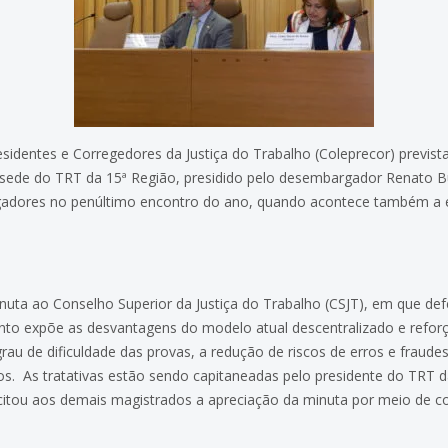
esidentes e Corregedores da Justiça do Trabalho (Coleprecor) previst
, sede do TRT da 15ª Região, presidido pelo desembargador Renato 
adores no penúltimo encontro do ano, quando acontece também a ele
inuta ao Conselho Superior da Justiça do Trabalho (CSJT), em que d
nto expõe as desvantagens do modelo atual descentralizado e reforç
grau de dificuldade das provas, a redução de riscos de erros e fraud
s. As tratativas estão sendo capitaneadas pelo presidente do TRT 
citou aos demais magistrados a apreciação da minuta por meio de cor