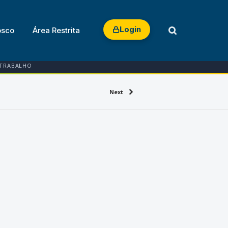
Login
osco
Área Restrita
 TRABALHO
Next