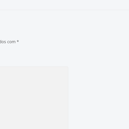
ados com
*