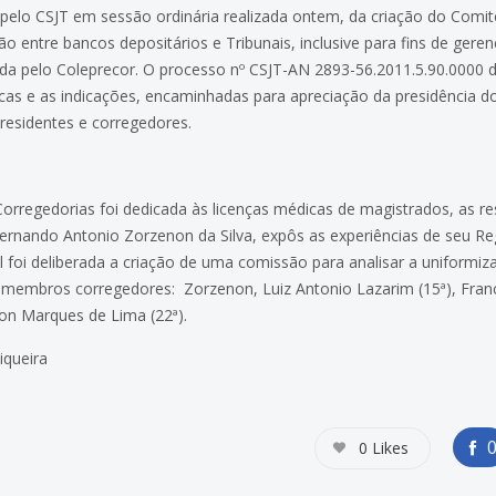
elo CSJT em sessão ordinária realizada ontem, da criação do Comit
entre bancos depositários e Tribunais, inclusive para fins de geren
ugerida pelo Coleprecor. O processo nº CSJT-AN 2893-56.2011.5.90.000
icas e as indicações, encaminhadas para apreciação da presidência 
residentes e corregedores.
regedorias foi dedicada às licenças médicas de magistrados, as restr
ernando Antonio Zorzenon da Silva, expôs as experiências de seu Re
 foi deliberada a criação de uma comissão para analisar a uniformiz
membros corregedores: Zorzenon, Luiz Antonio Lazarim (15ª), Francis
on Marques de Lima (22ª).
iqueira
0
Likes