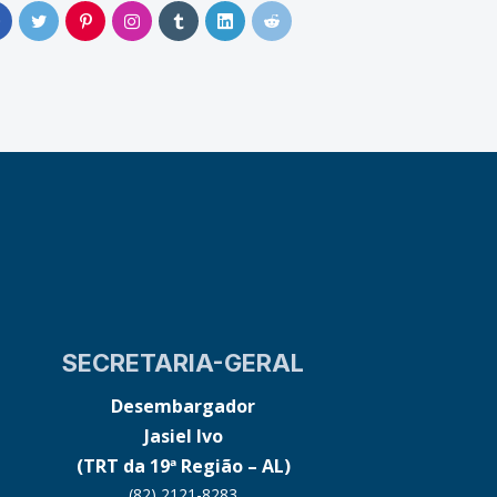
0
SECRETARIA-GERAL
Desembargador
Jasiel Ivo
(TRT da 19ª Região – AL)
(82) 2121-8283