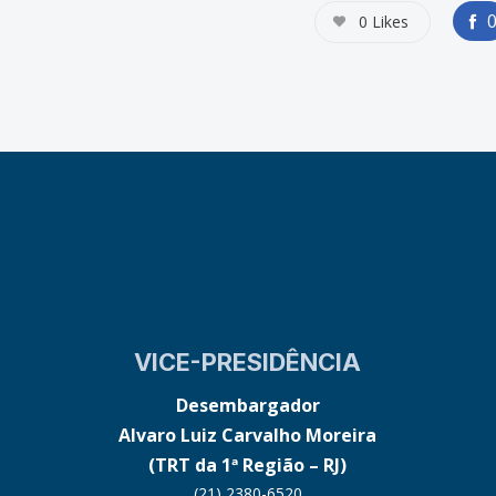
0
Likes
VICE-PRESIDÊNCIA
Desembargador
Alvaro Luiz Carvalho Moreira
(TRT da 1ª Região – RJ)
(21) 2380-6520