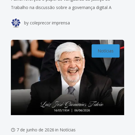
Trabalho na discussão sobre a governança digital A
Inteligência Artificial Generativa e seus impactos no
by
coleprecor imprensa
ecossistema jurídico foi pauta na 5ª
Notícias
7 de junho de 2026
in
Notícias