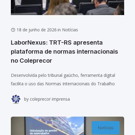
18 de junho de 2026
in
Notícias
LaborNexus: TRT-RS apresenta
plataforma de normas internacionais
no Coleprecor
Desenvolvida pelo tribunal gaúcho, ferramenta digital
facilita o uso das Normas Internacionais do Trabalho
(NITs) em decisões judiciais O desembargador-presidente
by
coleprecor imprensa
do TRT-RS, Alexandre Corrêa da Cruz, e a juíza do
Notícias