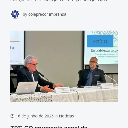
Tribunais Regionais do Trabalho (Coleprecor), realizada
by
coleprecor imprensa
em João Pessoa (PB) Representantes do Tribunal
Regional
Notícias
16 de junho de 2026
in
Notícias
TRT-GO apresenta canal de