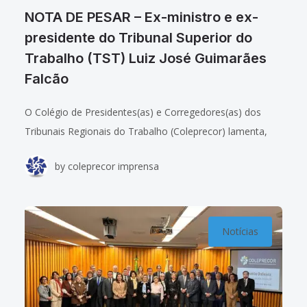
NOTA DE PESAR – Ex-ministro e ex-
presidente do Tribunal Superior do
Trabalho (TST) Luiz José Guimarães
Falcão
O Colégio de Presidentes(as) e Corregedores(as) dos
Tribunais Regionais do Trabalho (Coleprecor) lamenta,
com profundo pesar, o falecimento do ex-ministro e ex-
by
coleprecor imprensa
presidente do Tribunal Superior do Trabalho (TST) Luiz
José
Notícias