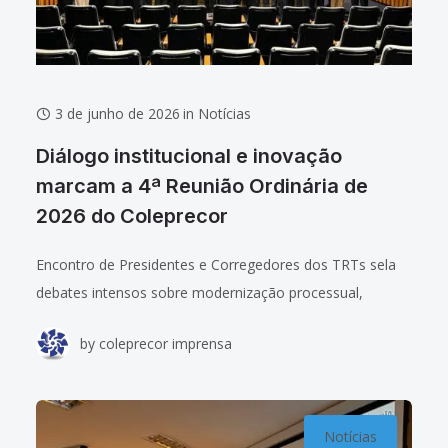
3 de junho de 2026
in
Notícias
Diálogo institucional e inovação
marcam a 4ª Reunião Ordinária de
2026 do Coleprecor
Encontro de Presidentes e Corregedores dos TRTs sela
debates intensos sobre modernização processual,
equalização de cargas de trabalho e valorização da
by
coleprecor imprensa
magistratura Nos dias 26 e 27 de maio de
Notícias