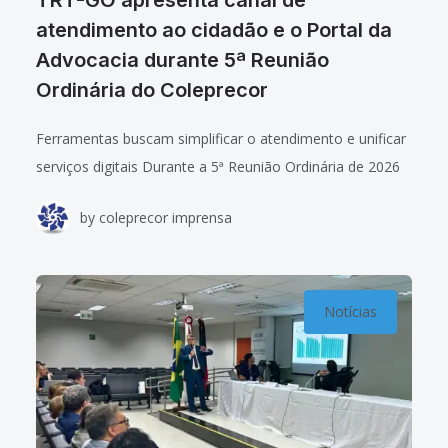
atendimento ao cidadão e o Portal da
Advocacia durante 5ª Reunião
Ordinária do Coleprecor
Ferramentas buscam simplificar o atendimento e unificar
serviços digitais Durante a 5ª Reunião Ordinária de 2026
do Colégio de Presidentes(as) e Corregedores(as) dos
by
coleprecor imprensa
Tribunais Regionais do Trabalho (Coleprecor), o Tribunal
Notícias