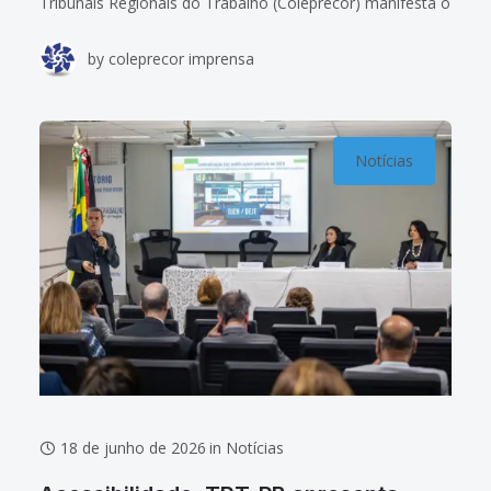
Tribunais Regionais do Trabalho (Coleprecor) manifesta o
seu pesar pelo falecimento do desembargador
by
coleprecor imprensa
aposentado José Soares Filho, ocorrido nesta quarta-
feira (22). A trajetória
Notícias
18 de junho de 2026
in
Notícias