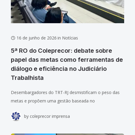
16 de junho de 2026
in
Notícias
5ª RO do Coleprecor: debate sobre
papel das metas como ferramentas de
diálogo e eficiência no Judiciário
Trabalhista
Desembargadores do TRT-RJ desmistificam o peso das
metas e propõem uma gestão baseada no
acompanhamento colaborativo A gestão de metas
by
coleprecor imprensa
nacionais ganhou um novo olhar na 5ª Reunião Ordinária
de