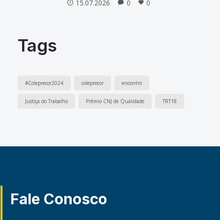
15.07.2026
0
0
Tags
#Coleprecor2024
coleprecor
encontro
Justiça do Trabalho
Prêmio CNJ de Qualidade
TRT18
Fale Conosco