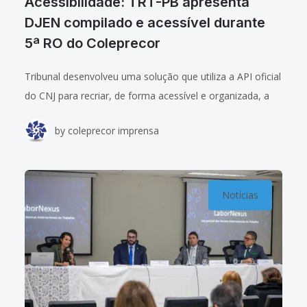
Acessibilidade: TRT-PB apresenta
DJEN compilado e acessível durante
5ª RO do Coleprecor
Tribunal desenvolveu uma solução que utiliza a API oficial
do CNJ para recriar, de forma acessível e organizada, a
consulta consolidada das publicações do Tribunal A
by
coleprecor imprensa
presidente do Tribunal Regional
Notícias