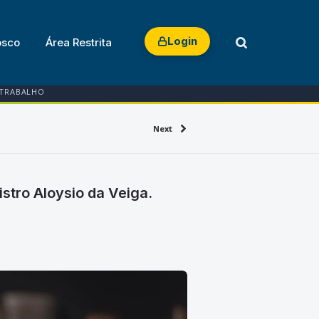
Login
osco
Área Restrita
 TRABALHO
Next
stro Aloysio da Veiga.