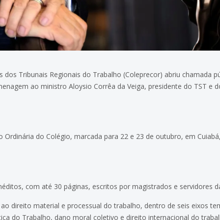
 dos Tribunais Regionais do Trabalho (Coleprecor) abriu chamada públ
nagem ao ministro Aloysio Corrêa da Veiga, presidente do TST e d
ão Ordinária do Colégio, marcada para 22 e 23 de outubro, em Cuiab
inéditos, com até 30 páginas, escritos por magistrados e servidores d
o direito material e processual do trabalho, dentro de seis eixos t
iça do Trabalho, dano moral coletivo e direito internacional do trabal