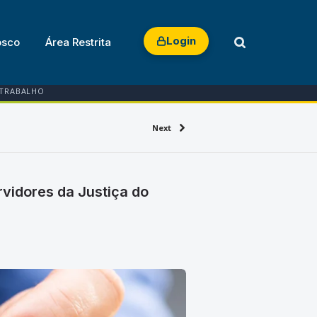
Login
osco
Área Restrita
 TRABALHO
Next
rvidores da Justiça do