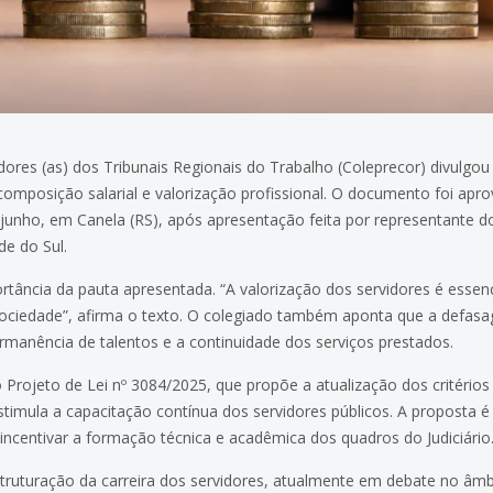
dores (as) dos Tribunais Regionais do Trabalho (Coleprecor) divulg
ecomposição salarial e valorização profissional. O documento foi apr
e junho, em Canela (RS), após apresentação feita por representante 
de do Sul.
tância da pauta apresentada. “A valorização dos servidores é essenci
à sociedade”, afirma o texto. O colegiado também aponta que a defa
anência de talentos e a continuidade dos serviços prestados.
Projeto de Lei nº 3084/2025, que propõe a atualização dos critérios 
imula a capacitação contínua dos servidores públicos. A proposta 
incentivar a formação técnica e acadêmica dos quadros do Judiciário
truturação da carreira dos servidores, atualmente em debate no âmb