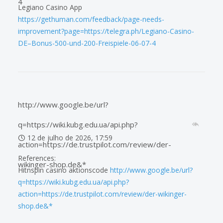
4
Legiano Casino App
https://gethuman.com/feedback/page-needs-
improvement?page=https://telegra.ph/Legiano-Casino-
DE–Bonus-500-und-200-Freispiele-06-07-4
http://www.google.be/url?
q=https://wiki.kubg.edu.ua/api.php?
12 de julho de 2026, 17:59
action=https://de.trustpilot.com/review/der-
References:
wikinger-shop.de&*
Hitnspin casino aktionscode
http://www.google.be/url?
q=https://wiki.kubg.edu.ua/api.php?
action=https://de.trustpilot.com/review/der-wikinger-
shop.de&*