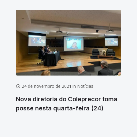
24 de novembro de 2021
in
Notícias
1
Nova diretoria do Coleprecor toma
Co
posse nesta quarta-feira (24)
mei
da 