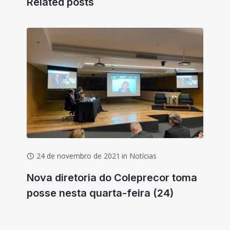
Related posts
24 de novembro de 2021
in
Notícias
1
Nova diretoria do Coleprecor toma
Co
posse nesta quarta-feira (24)
mei
da 