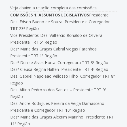
Veja abaixo a relação completa das comissões:
COMISSÕES
1. ASSUNTOS LEGISLATIVOS
Presidente:
Des. Edson Bueno de Souza  Presidente e Corregedor
TRT 23ª Região
Vice Presidente: Des. Valtércio Ronaldo de Oliveira –
Presidente TRT 5ª Região
Desª Maria das Graças Cabral Viegas Paranhos 
Presidente TRT 1ª Região
Desª Denise Alves Horta  Corregedora TRT 3ª Região
Desª Cleusa Regina Halfen  Presidente TRT 4ª Região
Des. Gabriel Napoleão Vellosso Filho  Corregedor TRT 8ª
Região
Des. Altino Pedrozo dos Santos – Presidente TRT 9ª
Região
Des. André Rodrigues Pereira da Veiga Damasceno 
Presidente e Corregedor TRT 10ª Região
Desª Maria das Graças Alecrim Marinho  Presidente TRT
11ª Região