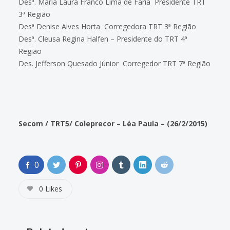
Desª. Maria Laura Franco Lima de Faria  Presidente TRT
3ª Região
Desª Denise Alves Horta  Corregedora TRT 3ª Região
Desª. Cleusa Regina Halfen – Presidente do TRT 4ª
Região
Des. Jefferson Quesado Júnior  Corregedor TRT 7ª Região
Secom / TRT5/ Coleprecor – Léa Paula – (26/2/2015)
0
0
Likes