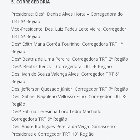
5. CORREGEDORIA
Presidente: Desª. Denise Alves Horta – Corregedora do
TRT 3ª Região
Vice-Presidente: Des. Luiz Tadeu Leite Vieira, Corregedor
TRT 5ª Região
Desª Edith Maria Corrêa Tourinho  Corregedora TRT 1ª
Região
Desª Beatriz de Lima Pereira  Corregedora TRT 2ª Região
Desª. Beatriz Renck – Corregedora TRT 4ª Região
Des. Ivan de Souza Valença Alves  Corregedor TRT 6ª
Região
Des. Jefferson Quesado Júnior  Corregedor TRT 7ª Região
Des. Gabriel Napoleão Vellosso Filho  Corregedor TRT 8ª
Região
Desª Fátima Teresinha Loro Ledra Machado 
Corregedora TRT 9ª Região
Des. André Rodrigues Pereira da Veiga Damasceno 
Presidente e Corregedor TRT 10ª Região