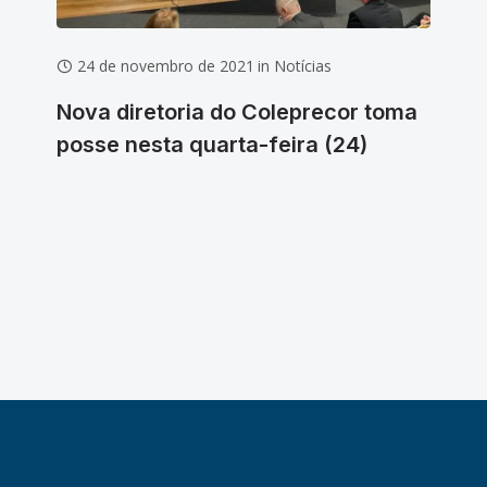
24 de novembro de 2021
in
Notícias
1
Nova diretoria do Coleprecor toma
Int
posse nesta quarta-feira (24)
co
Gru
do 