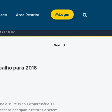
Login
osco
Área Restrita
 TRABALHO
Next
abalho para 2018
na a 1ª Reunião Extraordinária. O
cer as principais diretrizes a serem