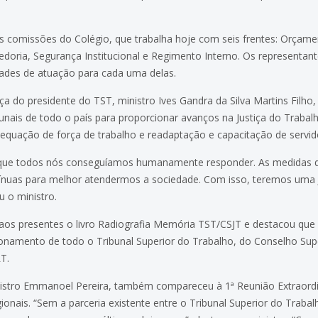
s comissões do Colégio, que trabalha hoje com seis frentes: Orçame
doria, Segurança Institucional e Regimento Interno. Os representan
dades de atuação para cada uma delas.
a do presidente do TST, ministro Ives Gandra da Silva Martins Filho
bunais de todo o país para proporcionar avanços na Justiça do Traba
adequação de força de trabalho e readaptação e capacitação de servid
que todos nós conseguíamos humanamente responder. As medidas 
ínuas para melhor atendermos a sociedade. Com isso, teremos uma 
 o ministro.
 aos presentes o livro Radiografia Memória TST/CSJT e destacou qu
ionamento de todo o Tribunal Superior do Trabalho, do Conselho Supe
T.
nistro Emmanoel Pereira, também compareceu à 1ª Reunião Extraordin
ionais. “Sem a parceria existente entre o Tribunal Superior do Traba