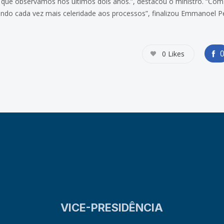
 que observamos nos últimos dois anos.”, destacou o ministro. “Com 
ndo cada vez mais celeridade aos processos”, finalizou Emmanoel Pe
0
Likes
VICE-PRESIDÊNCIA