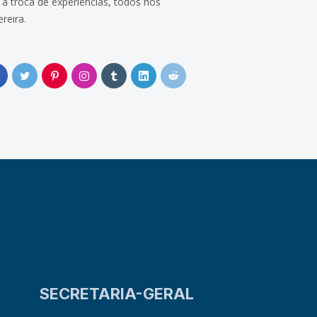
a troca de experiências, todos nós
reira.
0
SECRETARIA-GERAL