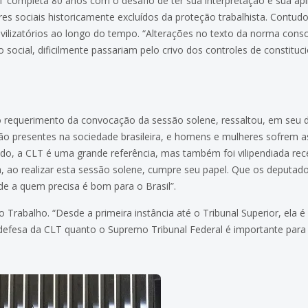
 completa 80 anos com o desafio de ter sua interpretação e sua ap
ores sociais historicamente excluídos da proteção trabalhista. Contudo
vilizatórios ao longo do tempo. “Alterações no texto da norma cons
go social, dificilmente passariam pelo crivo dos controles de constitu
o requerimento da convocação da sessão solene, ressaltou, em seu di
stão presentes na sociedade brasileira, e homens e mulheres sofrem 
o, a CLT é uma grande referência, mas também foi vilipendiada recen
ra, ao realizar esta sessão solene, cumpre seu papel. Que os deputa
de a quem precisa é bom para o Brasil”.
 Trabalho. “Desde a primeira instância até o Tribunal Superior, ela 
 defesa da CLT quanto o Supremo Tribunal Federal é importante para 