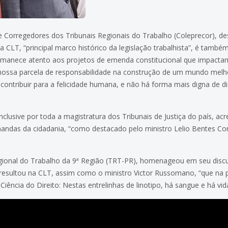
 e Corregedores dos Tribunais Regionais do Trabalho (Coleprecor), d
CLT, “principal marco histórico da legislação trabalhista”, é também
rmanece atento aos projetos de emenda constitucional que impactam a
nossa parcela de responsabilidade na construção de um mundo melho
 contribuir para a felicidade humana, e não há forma mais digna de d
 inclusive por toda a magistratura dos Tribunais de Justiça do país, 
ndas da cidadania, “como destacado pelo ministro Lelio Bentes Cor
egional do Trabalho da 9ª Região (TRT-PR), homenageou em seu disc
resultou na CLT, assim como o ministro Victor Russomano, “que na 
Ciência do Direito: Nestas entrelinhas de linotipo, há sangue e há vid