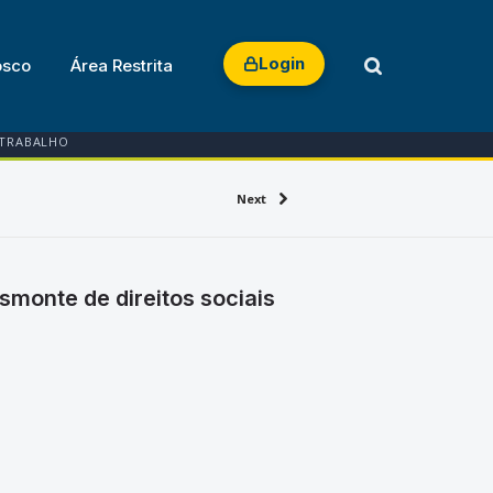
Login
osco
Área Restrita
 TRABALHO
Next
monte de direitos sociais