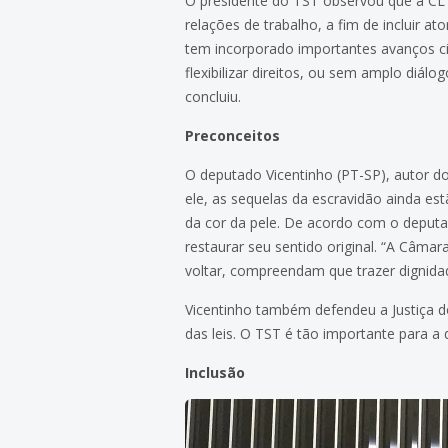
O presidente do TST observou que a CLT
relações de trabalho, a fim de incluir at
tem incorporado importantes avanços ci
flexibilizar direitos, ou sem amplo diálo
concluiu.
Preconceitos
O deputado Vicentinho (PT-SP), autor d
ele, as sequelas da escravidão ainda e
da cor da pele. De acordo com o deputad
restaurar seu sentido original. “A Câma
voltar, compreendam que trazer dignida
Vicentinho também defendeu a Justiça do
das leis. O TST é tão importante para a
Inclusão