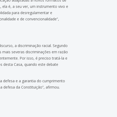
licação adaptadas a novos formatos de
, ela é, a seu ver, um instrumento vivo e
olidada para desregulamentar e
cionalidade e de convencionalidade”,
scurso, a discriminação racial. Segundo
as mais severas discriminações em razão
temente. Por isso, é preciso tratá-la e
dos desta Casa, quando este debate
é a defesa e a garantia do cumprimento
a defesa da Constituição”, afirmou.