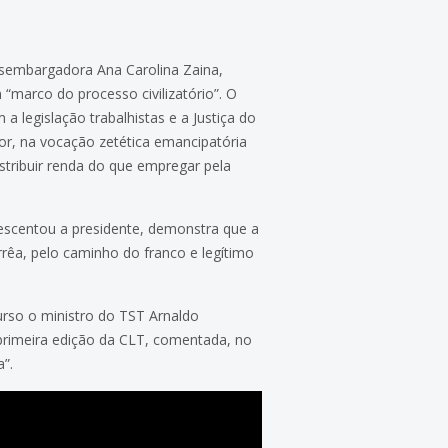
esembargadora Ana Carolina Zaina,
 “marco do processo civilizatório”. O
 legislação trabalhistas e a Justiça do
r, na vocação zetética emancipatória
istribuir renda do que empregar pela
acrescentou a presidente, demonstra que a
rêa, pelo caminho do franco e legítimo
urso o ministro do TST Arnaldo
primeira edição da CLT, comentada, no
a”.