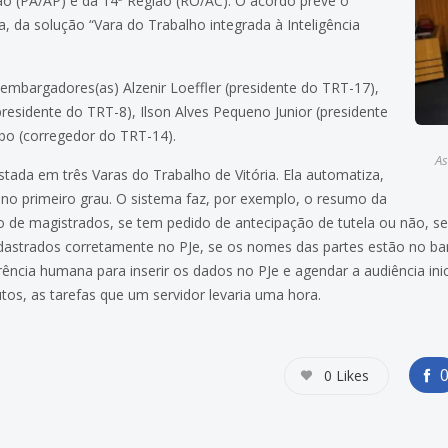
o (PA/AP) e da 14ª Região (RO/AC). O acordo prevê o
, da solução “Vara do Trabalho integrada à Inteligência
embargadores(as) Alzenir Loeffler (presidente do TRT-17),
esidente do TRT-8), Ilson Alves Pequeno Junior (presidente
o (corregedor do TRT-14).
As
tada em três Varas do Trabalho de Vitória. Ela automatiza,
no primeiro grau. O sistema faz, por exemplo, o resumo da
ção de magistrados, se tem pedido de antecipação de tutela ou não, 
adastrados corretamente no PJe, se os nomes das partes estão no ba
rência humana para inserir os dados no PJe e agendar a audiência ini
tos, as tarefas que um servidor levaria uma hora.
0
Likes