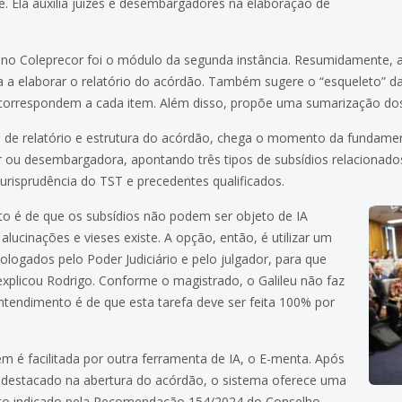
. Ela auxilia juízes e desembargadores na elaboração de
 no Coleprecor foi o módulo da segunda instância. Resumidamente, ao
uda a elaborar o relatório do acórdão. Também sugere o “esqueleto” d
 correspondem a cada item. Além disso, propõe uma sumarização do
 de relatório e estrutura do acórdão, chega o momento da fundame
or ou desembargadora, apontando três tipos de subsídios relacionad
urisprudência do TST e precedentes qualificados.
to é de que os subsídios não podem ser objeto de IA
alucinações e vieses existe. A opção, então, é utilizar um
logados pelo Poder Judiciário e pelo julgador, para que
explicou Rodrigo. Conforme o magistrado, o Galileu não faz
entendimento é de que esta tarefa deve ser feita 100% por
é facilitada por outra ferramenta de IA, o E-menta. Após
á destacado na abertura do acórdão, o sistema oferece uma
ato indicado pela Recomendação 154/2024 do Conselho