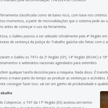
 ferramenta classificada como de baixo risco, com base nos critério
ios momentos, a partir de microvalidações que o sistema pede ao u
io antes de começar o uso da ferramenta.
tosa, o Galileu passou a ser utilizado oficialmente pela 4ª Região e
nutas de sentença da Justiça do Trabalho gaúcha são feitas com o au
izaram o Galileu os TRTs da 2ª Região (SP), 14ª Região (RO/AC) e 18
reinamentos e webinários nacionais agendados para setembro.
erir qualquer tarefa decisória para a máquina. Nada disso. É transferi
mos a maior parte do tempo ao produzir as sentenças e acórdãos. É
gente conseguir fazer isso, vai ser um ganho de produtividade e quali
Trabalho
o do Coleprecor, o TRT da 17ª Região (ES) assinou um termo