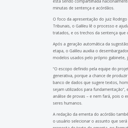
está sendo compartilhada nacionalmente
minutas de sentença e acórdãos.
O foco da apresentação do juiz Rodrigo
Tribunais, o Galileu lê o processo e aj
tratados, e os trechos da sentença que
Após a geração automática da sugestão
etapa, o Galileu auxilia o desembargad
modelos usados pelo próprio gabinete, j
“O escopo definido pela equipe do proje
generativa, porque a chance de produzir 
banco de dados que sugere textos, homo
sejam utilizados para fundamentação”, 
análise de provas – e nem fará, pois o 
seres humanos.
A redação da ementa do acórdão também 
o usuário selecionar o assunto que ser
proposta de texto de ementa, no form