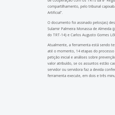
de cooperação com os TRTs da 8ª Regiã
compartilhamento, pelo tribunal capixaba
Artificial”.
O documento foi assinado pelos(as) des
Sulamir Palmeira Monassa de Almeida (pr
do TRT-14) e Carlos Augusto Gomes Lôb
Atualmente, a ferramenta está sendo tes
até o momento, 14 etapas do processo 
petição inicial e análises sobre preven
valor atribuído, se os assuntos estão c
servidor ou servidora faz a devida confe
ferramenta execute, em dois e três minu