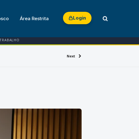
Login
osco
Área Restrita
 TRABALHO
Next