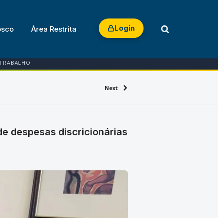
Login
osco
Área Restrita
 TRABALHO
Next
e despesas discricionárias