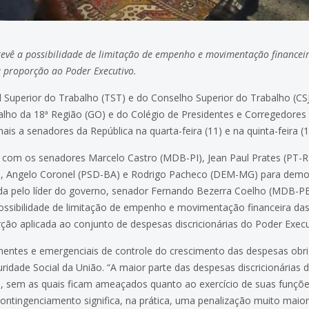
revê a possibilidade de limitação de empenho e movimentação financeir
a proporção ao Poder Executivo.
l Superior do Trabalho (TST) e do Conselho Superior do Trabalho (CSJT
balho da 18ª Região (GO) e do Colégio de Presidentes e Corregedore
onais a senadores da República na quarta-feira (11) e na quinta-feira 
com os senadores Marcelo Castro (MDB-PI), Jean Paul Prates (PT-
 Angelo Coronel (PSD-BA) e Rodrigo Pacheco (DEM-MG) para demo
da pelo líder do governo, senador Fernando Bezerra Coelho (MDB-PE),
possibilidade de limitação de empenho e movimentação financeira das
rção aplicada ao conjunto de despesas discricionárias do Poder Execu
tes e emergenciais de controle do crescimento das despesas obrigat
idade Social da União. “A maior parte das despesas discricionárias
 sem as quais ficam ameaçados quanto ao exercício de suas funções
ntingenciamento significa, na prática, uma penalização muito maio