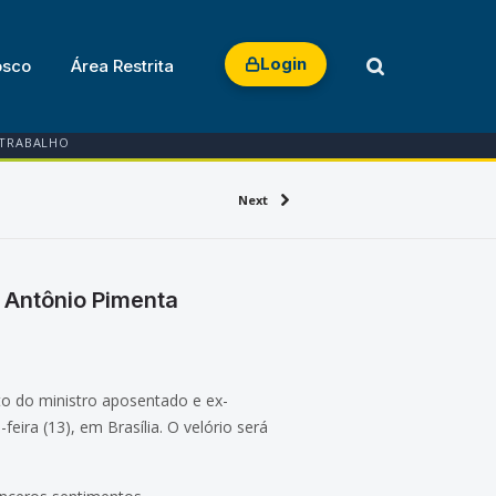
Login
osco
Área Restrita
 TRABALHO
Next
 Antônio Pimenta
to do ministro aposentado e ex-
eira (13), em Brasília. O velório será