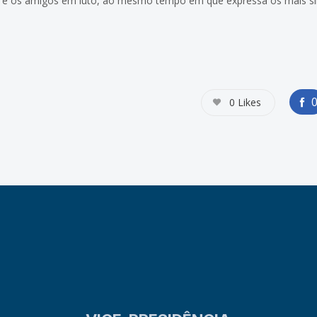
ia e os amigos em luto, ao mesmo tempo em que expressa os mais s
0
Likes