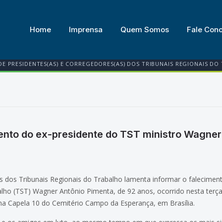
Home
Imprensa
Quem Somos
Fale Con
DE PRESIDENTES(AS) E CORREGEDORES(AS) DOS TRIBUNAIS REGIONAIS DO
mento do ex-presidente do TST ministro Wagner
s dos Tribunais Regionais do Trabalho lamenta informar o falecimen
lho (TST) Wagner Antônio Pimenta, de 92 anos, ocorrido nesta terça-f
, na Capela 10 do Cemitério Campo da Esperança, em Brasília.