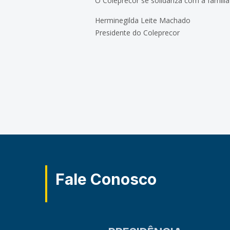
O Coleprecor se solidariza com a famíl
Herminegilda Leite Machado
Presidente do Coleprecor
Fale Conosco