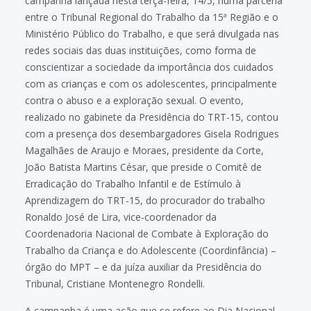
campanha lançada nesta terça-feira, 14/5, numa parceria
entre o Tribunal Regional do Trabalho da 15ª Região e o
Ministério Público do Trabalho, e que será divulgada nas
redes sociais das duas instituições, como forma de
conscientizar a sociedade da importância dos cuidados
com as crianças e com os adolescentes, principalmente
contra o abuso e a exploração sexual. O evento,
realizado no gabinete da Presidência do TRT-15, contou
com a presença dos desembargadores Gisela Rodrigues
Magalhães de Araujo e Moraes, presidente da Corte,
João Batista Martins César, que preside o Comitê de
Erradicação do Trabalho Infantil e de Estímulo à
Aprendizagem do TRT-15, do procurador do trabalho
Ronaldo José de Lira, vice-coordenador da
Coordenadoria Nacional de Combate à Exploração do
Trabalho da Criança e do Adolescente (Coordinfância) –
órgão do MPT – e da juíza auxiliar da Presidência do
Tribunal, Cristiane Montenegro Rondelli.
A campanha é uma ação que se refere ao Dia Nacional