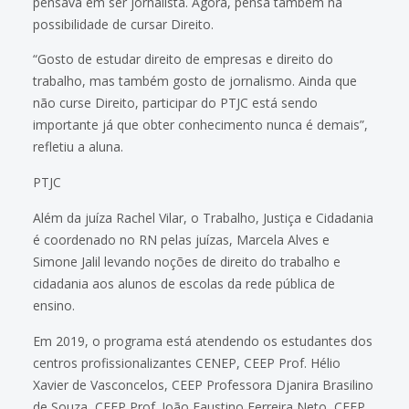
pensava em ser jornalista. Agora, pensa também na
possibilidade de cursar Direito.
“Gosto de estudar direito de empresas e direito do
trabalho, mas também gosto de jornalismo. Ainda que
não curse Direito, participar do PTJC está sendo
importante já que obter conhecimento nunca é demais”,
refletiu a aluna.
PTJC
Além da juíza Rachel Vilar, o Trabalho, Justiça e Cidadania
é coordenado no RN pelas juízas, Marcela Alves e
Simone Jalil levando noções de direito do trabalho e
cidadania aos alunos de escolas da rede pública de
ensino.
Em 2019, o programa está atendendo os estudantes dos
centros profissionalizantes CENEP, CEEP Prof. Hélio
Xavier de Vasconcelos, CEEP Professora Djanira Brasilino
de Souza, CEEP Prof. João Faustino Ferreira Neto, CEEP