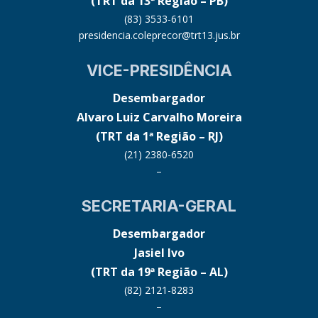
(TRT da 13ª Região – PB)
(83) 3533-6101
presidencia.coleprecor@trt13.jus.br
VICE-PRESIDÊNCIA
Desembargador
Alvaro Luiz Carvalho Moreira
(TRT da 1ª Região – RJ)
(21) 2380-6520
–
SECRETARIA-GERAL
Desembargador
Jasiel Ivo
(TRT da 19ª Região – AL)
(82) 2121-8283
–