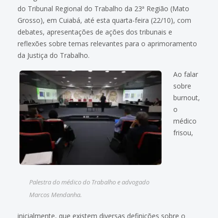
do Tribunal Regional do Trabalho da 23ª Região (Mato
Grosso), em Cuiabá, até esta quarta-feira (22/10), com
debates, apresentações de ações dos tribunais e
reflexões sobre temas relevantes para o aprimoramento
da Justiça do Trabalho.
Ao falar
sobre
burnout,
o
médico
frisou,
Palestra do médico do Trabalho e advogado
Marcos Mendanha.
inicialmente, que existem diversas definições sobre o