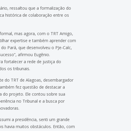
rio, ressaltou que a formalização do
a histórica de colaboração entre os
informal, mas agora, com o TRT Amigo,
tilhar expertise e também aprender com
 do Pará, que desenvolveu o PJe-Calc,
ucesso”, afirmou Eugênio.
 fortalecer a rede de justiça do
os os tribunais.
nte do TRT de Alagoas, desembargador
, também fez questão de destacar a
a do projeto. Ele contou sobre sua
periência no Tribunal e a busca por
novadoras.
sumi a presidência, senti um grande
ois havia muitos obstáculos. Então, com