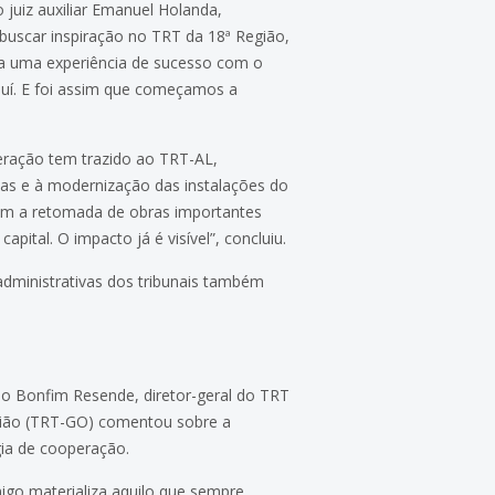
o juiz auxiliar Emanuel Holanda,
buscar inspiração no TRT da 18ª Região,
ha uma experiência de sucesso com o
uí. E foi assim que começamos a
ração tem trazido ao TRT-AL,
das e à modernização das instalações do
com a retomada de obras importantes
apital. O impacto já é visível”, concluiu.
ministrativas dos tribunais também
so Bonfim Resende, diretor-geral do TRT
gião (TRT-GO) comentou sobre a
ia de cooperação.
go materializa aquilo que sempre