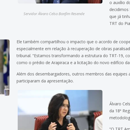
o auxílio d
decidimos 
Servidor Álvaro Celso Bonfim Resende
que já tin
TRT do Pia
Ele também compartilhou o impacto que o acordo de coope
especialmente em relação à recuperação de obras paralisa
tribunal. “Estamos transformando a estrutura do TRT-19, 
como o prédio de Arapiraca e a licitação do novo edifício da c
Além dos desembargadores, outros membros das equipes ad
participaram da apresentação.
Álvaro Cel
da 18ª Re
metodolog
“O TRT Ami