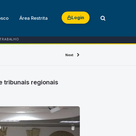
Login
osco
Área Restrita
 TRABALHO
Next
 tribunais regionais