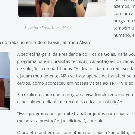
fizemos, m
com um ac
programa v
Servidora Karla Souza Melo.
também a 
humano, e
 do trabalho em todo o Brasil”, afirmou Álvaro.
A secretária-geral da Presidência do TRT de Goiás, Karla 
programa, que inclui visitas técnicas, capacitações cruzada
de soluções compartilhadas. “A ideia é criar uma rede solidá
ajudam mutuamente. Não se trata apenas de transferir so
outros, como aconteceu em nossas visitas ao TRT-19 e ao 
Ela explicou ainda que o programa visa fortalecer a imagem i
especialmente diante de recentes críticas à instituição.
“Esse programa nos permite trabalhar juntos para superar
melhorar a prestação jurisdicional”, concluiu.
O projeto também foi comentado por Isabela Santa Rita, se