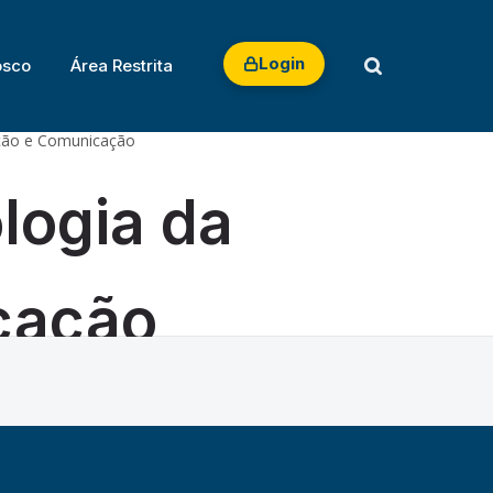
 TRABALHO
Login
osco
Área Restrita
ação e Comunicação
logia da
cação