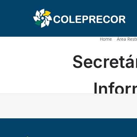
COLÉGIO 
Home
Área Restr
Secretá
Info