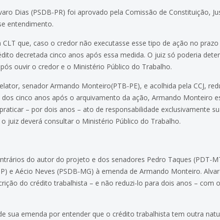
varo Dias (PSDB-PR) foi aprovado pela Comissão de Constituição, Just
sse entendimento.
a CLT que, caso o credor não executasse esse tipo de ação no prazo 
dito decretada cinco anos após essa medida. O juiz só poderia deter
pós ouvir o credor e o Ministério Público do Trabalho.
ator, senador Armando Monteiro(PTB-PE), e acolhida pela CCJ, reduz
vez dos cinco anos após o arquivamento da ação, Armando Monteiro es
 praticar – por dois anos – ato de responsabilidade exclusivamente s
o juiz deverá consultar o Ministério Público do Trabalho.
ntrários do autor do projeto e dos senadores Pedro Taques (PDT-MT
SP) e Aécio Neves (PSDB-MG) à emenda de Armando Monteiro. Alvaro
rição do crédito trabalhista – e não reduzi-lo para dois anos – co
 sua emenda por entender que o crédito trabalhista tem outra natu