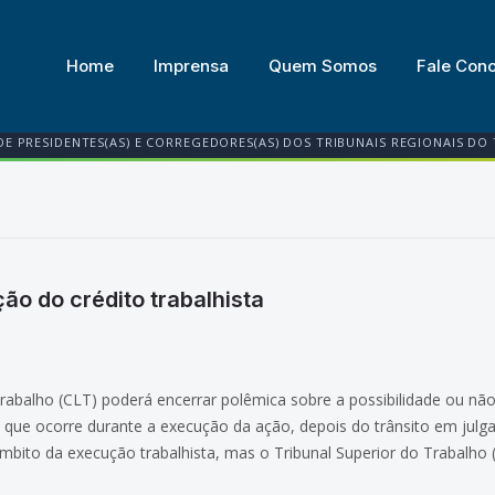
Home
Imprensa
Quem Somos
Fale Con
DE PRESIDENTES(AS) E CORREGEDORES(AS) DOS TRIBUNAIS REGIONAIS DO
ão do crédito trabalhista
balho (CLT) poderá encerrar polêmica sobre a possibilidade ou não 
é a que ocorre durante a execução da ação, depois do trânsito em jul
bito da execução trabalhista, mas o Tribunal Superior do Trabalho (T