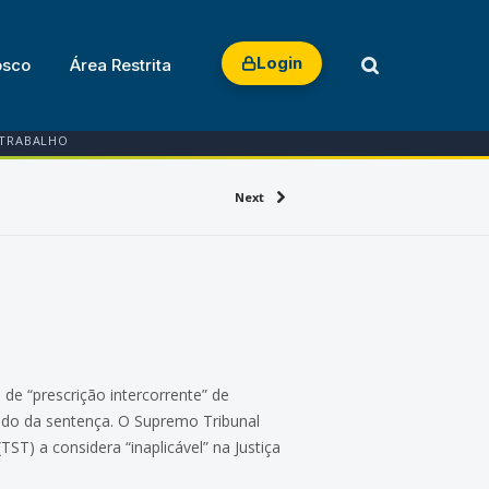
Login
osco
Área Restrita
 TRABALHO
Next
de “prescrição intercorrente” de
gado da sentença. O Supremo Tribunal
ST) a considera “inaplicável” na Justiça