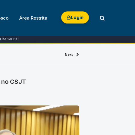
Login
osco
Área Restrita
 TRABALHO
Next
e no CSJT