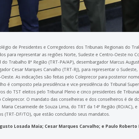
légio de Presidentes e Corregedores dos Tribunais Regionais do Trab
s para representar as regiões Norte, Sudeste e Centro-Oeste no Co
nal do Trabalho 8ª Região (TRT-PA/AP), desembargador Marcus August
gador Cesar Marques Carvalho (TRT-RJ), para representar o Sudeste
este. As indicações são feitas pelo Coleprecor para posterior nome
lho é composto pela presidência e vice-presidência do Tribunal Super
tros do TST eleitos pelo Tribunal Pleno e cinco presidentes de Tribu
lo Coleprecor. O mandato das conselheiras e dos conselheiros é de do
ra Maria Cesarineide de Souza Lima, do TRT da 14ª Região (RO/AC), e
mos (TRT-DF/TO), que estão concluindo seus mandatos.
sto Losada Maia; Cesar Marques Carvalho; e Paulo Roberto