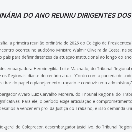
INÁRIA DO ANO REUNIU DIRIGENTES DOS
ília, a primeira reunião ordinária de 2026 do Colégio de Presidentes
ncontro ocorreu no auditório Ministro Walmir Oliveira da Costa, na s
país para definir diretrizes da atuação institucional ao longo do ano
, desembargadora Herminegilda Leite Machado, do Tribunal Regional d
 os Regionais diante do cenário atual. “Conto com a parceria de todo
tirar do papel o planejamento traçado e conduzir uma administração 
argador Alvaro Luiz Carvalho Moreira, do Tribunal Regional do Traba
ificativas. Para ele, o período exige articulação e comprometimen
desafios a vencer em prol da Justiça do Trabalho, e isso demanda u
-geral do Coleprecor, desembargador Jasiel Ivo, do Tribunal Region