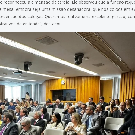
e reconheceu a dimensão da tarefa. Ele observou que a função requer 
ta mesa, embora seja uma missão desafiadora, que nos coloca em e
preensão dos colegas. Queremos realizar uma excelente gestão, com 
trativos da entidade”, destacou.