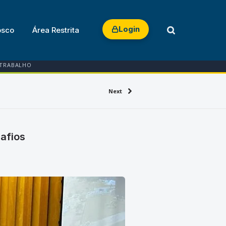
Login
osco
Área Restrita
 TRABALHO
Next
safios