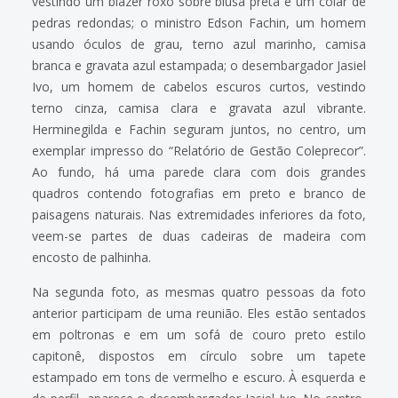
vestindo um blazer roxo sobre blusa preta e um colar de
pedras redondas; o ministro Edson Fachin, um homem
usando óculos de grau, terno azul marinho, camisa
branca e gravata azul estampada; o desembargador Jasiel
Ivo, um homem de cabelos escuros curtos, vestindo
terno cinza, camisa clara e gravata azul vibrante.
Herminegilda e Fachin seguram juntos, no centro, um
exemplar impresso do “Relatório de Gestão Coleprecor”.
Ao fundo, há uma parede clara com dois grandes
quadros contendo fotografias em preto e branco de
paisagens naturais. Nas extremidades inferiores da foto,
veem-se partes de duas cadeiras de madeira com
encosto de palhinha.
Na segunda foto, as mesmas quatro pessoas da foto
anterior participam de uma reunião. Eles estão sentados
em poltronas e em um sofá de couro preto estilo
capitonê, dispostos em círculo sobre um tapete
estampado em tons de vermelho e escuro. À esquerda e