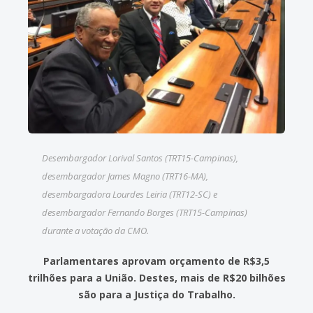
Desembargador Lorival Santos (TRT15-Campinas),
desembargador James Magno (TRT16-MA),
desembargadora Lourdes Leiria (TRT12-SC) e
desembargador Fernando Borges (TRT15-Campinas)
durante a votação da CMO.
Parlamentares aprovam orçamento de R$3,5
trilhões para a União. Destes, mais de R$20 bilhões
são para a Justiça do Trabalho.