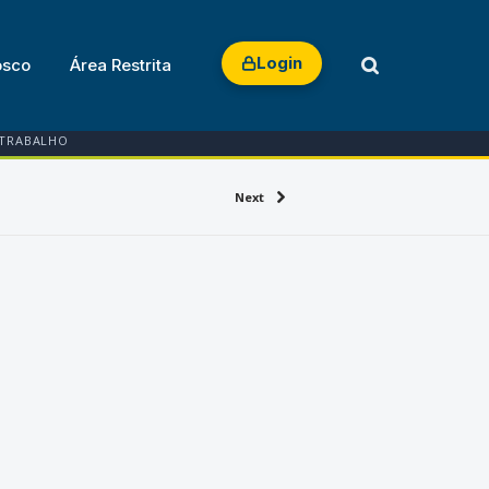
Login
osco
Área Restrita
 TRABALHO
Next