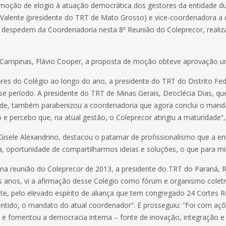
ção de elogio à atuação democrática dos gestores da entidade du
Valente (presidente do TRT de Mato Grosso) e vice-coordenadora 
 despedem da Coordenadoria nesta 8ª Reunião do Coleprecor, reali
 Campinas, Flávio Cooper, a proposta de moção obteve aprovação u
s do Colégio ao longo do ano, a presidente do TRT do Distrito Fede
se período. A presidente do TRT de Minas Gerais, Deoclécia Dias, qu
de, também parabenizou a coordenadoria que agora conclui o mandato
 e percebo que, na atual gestão, o Coleprecor atingiu a maturidade”,
Gisele Alexandrino, destacou o patamar de profissionalismo que a en
oa, oportunidade de compartilharmos ideias e soluções, o que para mim
ltima reunião do Coleprecor de 2013, a presidente do TRT do Paraná
anos, vi a afirmação desse Colégio como fórum e organismo coletiv
ente, pelo elevado espírito de aliança que tem congregado 24 Cortes R
sentido, o mandato do atual coordenador”. E prosseguiu: “Foi com açõ
 e fomentou a democracia interna – fonte de inovação, integração e 