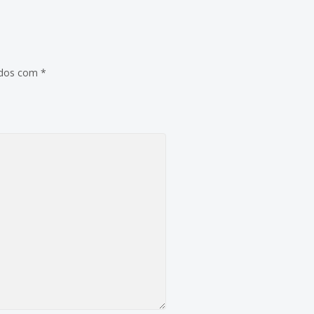
ados com
*