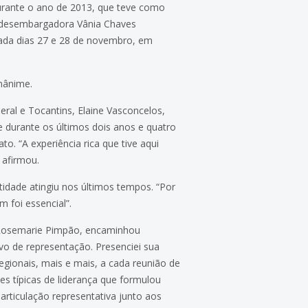
rante o ano de 2013, que teve como
a desembargadora Vânia Chaves
zada dias 27 e 28 de novembro, em
nânime.
ral e Tocantins, Elaine Vasconcelos,
e durante os últimos dois anos e quatro
. “A experiência rica que tive aqui
 afirmou.
tidade atingiu nos últimos tempos. “Por
 foi essencial”.
, Rosemarie Pimpão, encaminhou
o de representação. Presenciei sua
egionais, mais e mais, a cada reunião de
es típicas de liderança que formulou
articulação representativa junto aos