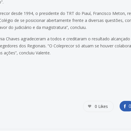
”.
recor desde 1994, o presidente do TRT do Piauí, Francisco Meton, 
olégio de se posicionar abertamente frente a diversas questões, c
r do judiciário e da magistratura”, concluiu.
nia Chaves agradeceram a todos e creditaram o resultado alcançado
rregedores dos Regionais. “O Coleprecor só atuam se houver colabora
ações”, concluiu Valente.
0
Likes