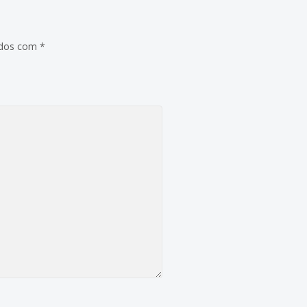
ados com
*