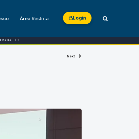
Login
osco
Área Restrita
 TRABALHO
Next