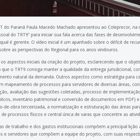
RT do Paraná Paula Macedo Machado apresentou ao Coleprecor, na ma
oal do TRT9” para iniciar sua fala acerca das fases de desenvolvim
qual é gerente. O vídeo inicial é um apanhado sobre o déficit de re
sobre as perspectivas do Regional para os anos vindouros.
 aspectos iniciais da criação do projeto, esclarecendo que o objeti
ra que o TRT9 consiga manter a qualidade da entrega jurisdicional, c
cimento natural da demanda. Outros aspectos como estratégia para c
m mapeamento de processos para servidores de diversas áreas, cons
ção, avaliação das sugestões coletadas, processo de implementação 
úblicos, inventário patrimonial e conversão de documentos em PDF) 
-de-obra terceirizada, a normatização e estruturação das áreas para
ão de processos físicos e central única de varas que concentre as ati
as de trabalho e dos gastos institucionais compõem a principal lição 
 e servidores que compõem a equipe do projeto, com suas respectiv