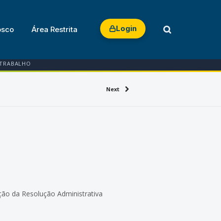
Login
osco
Área Restrita
 TRABALHO
Next
ação da Resolução Administrativa