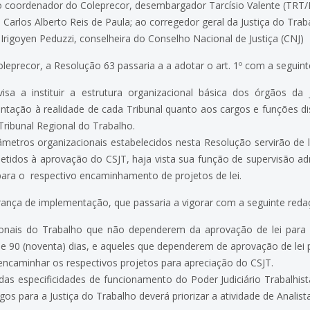
o coordenador do Coleprecor, desembargador Tarcísio Valente (TRT/
o Carlos Alberto Reis de Paula; ao corregedor geral da Justiça do Trab
a Irigoyen Peduzzi, conselheira do Conselho Nacional de Justiça (CNJ)
eprecor, a Resolução 63 passaria a a adotar o art. 1º com a seguint
sa a instituir a estrutura organizacional básica dos órgãos da 
tação à realidade de cada Tribunal quanto aos cargos e funções dis
 Tribunal Regional do Trabalho.
metros organizacionais estabelecidos nesta Resolução servirão de l
etidos à aprovação do CSJT, haja vista sua função de supervisão adm
ara o respectivo encaminhamento de projetos de lei.
ança de implementação, que passaria a vigorar com a seguinte reda
onais do Trabalho que não dependerem da aprovação de lei para
e 90 (noventa) dias, e aqueles que dependerem de aprovação de lei
ncaminhar os respectivos projetos para apreciação do CSJT.
as especificidades de funcionamento do Poder Judiciário Trabalhist
os para a Justiça do Trabalho deverá priorizar a atividade de Analistas