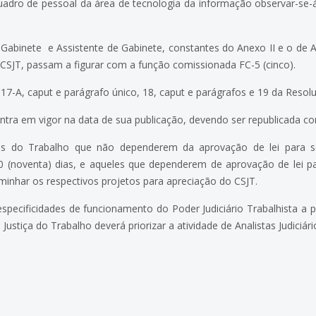
adro de pessoal da área de tecnologia da informação observar-se-
abinete e Assistente de Gabinete, constantes do Anexo II e o de As
SJT, passam a figurar com a função comissionada FC-5 (cinco).
7-A, caput e parágrafo único, 18, caput e parágrafos e 19 da Resol
tra em vigor na data de sua publicação, devendo ser republicada co
is do Trabalho que não dependerem da aprovação de lei para 
0 (noventa) dias, e aqueles que dependerem de aprovação de lei 
inhar os respectivos projetos para apreciação do CSJT.
specificidades de funcionamento do Poder Judiciário Trabalhista a p
ustiça do Trabalho deverá priorizar a atividade de Analistas Judiciário