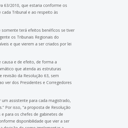
iva 63/2010, que estaria conforme os
 cada Tribunal e ao respeito às
somente terá efeitos benéficos se tiver
gente os Tribunais Regionais do
eis e que vierem a ser criados por lei
 causa e de efeito, de forma a
ramático que atenda as estruturas
de revisão da Resolução 63, sem
ao ver dos Presidentes e Corregedores
ar um assistente para cada magistrado,
as.” Por isso, “a proposta de Resolução
 e para os chefes de gabinetes de
nforme disponibilidade que vier a ser
al a decisão de como implementar a