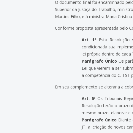
O documento final foi encaminhado pel
Superior da Justiça do Trabalho, ministr
Martins Filho; e à ministra Maria Cristin
Conforme proposta apresentada pelo Col
Art. 1º
Esta Resolução vi
condicionada sua implemen
lei própria dentro de cada
Parágrafo Único
Os parâ
Lei que vierem a ser subm
a competência do C. TST p
Em seu complemento se alteraria a cobr
Art. 6º
Os Tribunais Regi
Resolução terão o prazo d
mesmo prazo, elaborar e e
Parágrafo único
Diante d
JT, a criação de novos carg