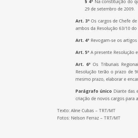
§ 4º
Na constituição do qu
29 de setembro de 2009.
Art. 3º
Os cargos de Chefe de G
ambos da Resolução 63/10 do C
Art. 4º
Revogam-se os artigos 1
Art. 5º
A presente Resolução en
Art. 6º
Os Tribunais Regiona
Resolução terão o prazo de 9
mesmo prazo, elaborar e encam
Parágrafo único
Diante das e
criação de novos cargos para a J
Texto: Aline Cubas – TRT/MT
Fotos: Nelson Ferraz – TRT/MT