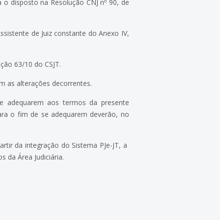
á o disposto na Resolução CNJ nº 90, de
sistente de Juiz constante do Anexo IV,
ução 63/10 do CSJT.
m as alterações decorrentes.
se adequarem aos termos da presente
para o fim de se adequarem deverão, no
artir da integração do Sistema PJe-JT, a
s da Área Judiciária.