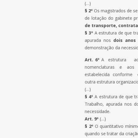
(…)
§ 2º
Os magistrados de se
de lotação do gabinete p
de transporte, contrata
§ 3º
A estrutura de que tr
apurada nos
dois anos
demonstração da necessi
Art. 6º
A estrutura a
nomenclaturas e aos 
estabelecida conforme 
outra estrutura organizaci
(…)
§ 4º
A estrutura de que t
Trabalho, apurada nos do
necessidade.
Art. 9º
(…)
§ 2º
O quantitativo mínim
quando se tratar da criaçã