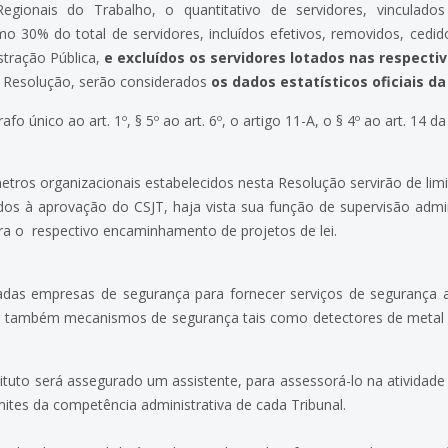
gionais do Trabalho, o quantitativo de servidores, vinculados
o 30% do total de servidores, incluídos efetivos, removidos, ced
stração Pública,
e excluídos os servidores lotados nas respectiva
a Resolução, serão considerados
os dados estatísticos oficiais da
fo único ao art. 1º, § 5º ao art. 6º, o artigo 11-A, o § 4º ao art. 14 
tros organizacionais estabelecidos nesta Resolução servirão de limi
os à aprovação do CSJT, haja vista sua função de supervisão admin
a o respectivo encaminhamento de projetos de lei.
das empresas de segurança para fornecer serviços de segurança a
r também mecanismos de segurança tais como detectores de metal
ituto será assegurado um assistente, para assessorá-lo na atividade 
imites da competência administrativa de cada Tribunal.