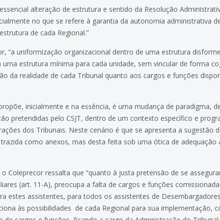
 essencial alteração de estrutura e sentido da Resolução Administrat
almente no que se refere à garantia da autonomia administrativa de
estrutura de cada Regional.”
“a uniformização organizacional dentro de uma estrutura disforme 
 uma estrutura mínima para cada unidade, sem vincular de forma co
da realidade de cada Tribunal quanto aos cargos e funções disponív
 propõe, inicialmente e na essência, é uma mudança de paradigma, de
ação pretendidas pelo CSJT, dentro de um contexto específico e prog
trações dos Tribunais. Neste cenário é que se apresenta a sugestão 
e trazida como anexos, mas desta feita sob uma ótica de adequação 
 o Coleprecor ressalta que “quanto à justa pretensão de se assegur
iliares (art. 11-A), preocupa a falta de cargos e funções comissionad
a estes assistentes, para todos os assistentes de Desembargadores
iona às possibilidades de cada Regional para sua implementação, co
ação de cargos e funções, ficando a cargo da Administração do Tribun