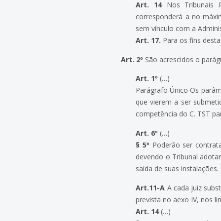
Art. 14
Nos Tribunais Re
corresponderá a no máxim
sem vínculo com a Admini
Art. 17.
Para os fins dest
Art. 2º
São acrescidos o parágra
Art. 1º
(…)
Parágrafo Único Os parâme
que vierem a ser submetid
competência do C. TST par
Art. 6º
(…)
§ 5º
Poderão ser contrata
devendo o Tribunal adota
saída de suas instalações.
Art.11-A
A cada juiz subst
prevista no aexo IV, nos l
Art. 14
(…)