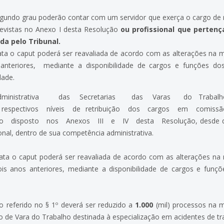
gundo grau poderão contar com um servidor que exerça o cargo de 
revistas no Anexo I desta Resolução
ou profissional que perten
da pelo Tribunal.
ata o caput poderá ser reavaliada de acordo com as alterações na
anteriores, mediante a disponibilidade de cargos e funções dos
dade.
dministrativa das Secretarias das Varas do Trabalh
respectivos níveis de retribuição dos cargos em comiss
o disposto nos Anexos III e IV desta Resolução, desde que 
onal, dentro de sua competência administrativa.
rata o caput poderá ser reavaliada de acordo com as alterações n
is anos anteriores, mediante a disponibilidade de cargos e funç
o referido no § 1º deverá ser reduzido a
1.000
(mil) processos na m
o de Vara do Trabalho destinada à especialização em acidentes de tr