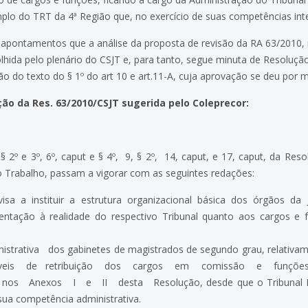
mplo do TRT da 4ª Região que, no exercício de suas competências inte
 os apontamentos que a análise da proposta de revisão da RA 63/201
olhida pelo plenário do CSJT e, para tanto, segue minuta de Resoluç
 do texto do § 1º do art 10 e art.11-A, cuja aprovação se deu por 
ção da Res. 63/2010/CSJT sugerida pelo Coleprecor:
 §§ 2º e 3º, 6º, caput e § 4º, 9, § 2º, 14, caput, e 17, caput, da Re
o Trabalho, passam a vigorar com as seguintes redações:
sa a instituir a estrutura organizacional básica dos órgãos da 
ntação à realidade do respectivo Tribunal quanto aos cargos e f
istrativa dos gabinetes de magistrados de segundo grau, relat
veis de retribuição dos cargos em comissão e funções 
s Anexos I e II desta Resolução, desde que o Tribunal Regi
sua competência administrativa.