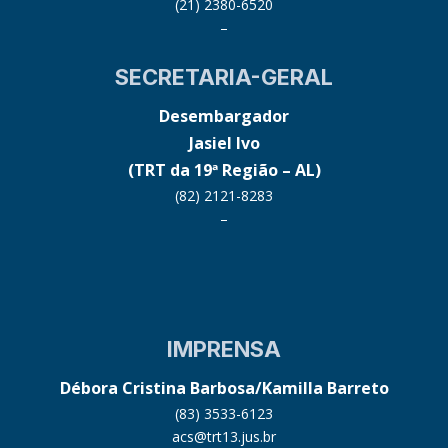
(21) 2380-6520
–
SECRETARIA-GERAL
Desembargador
Jasiel Ivo
(TRT da 19ª Região – AL)
(82) 2121-8283
–
IMPRENSA
Débora Cristina Barbosa/Kamilla Barreto
(83) 3533-6123
acs@trt13.jus.br