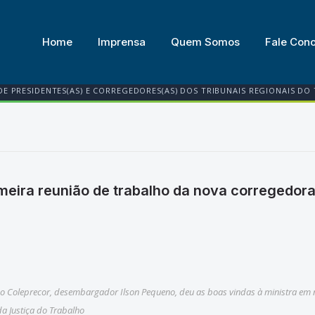
Home
Imprensa
Quem Somos
Fale Con
DE PRESIDENTES(AS) E CORREGEDORES(AS) DOS TRIBUNAIS REGIONAIS DO
imeira reunião de trabalho da nova corregedora
do Coleprecor, desembargador Ilson Pequeno, deu as boas vindas à ministra em
a Justiça do Trabalho