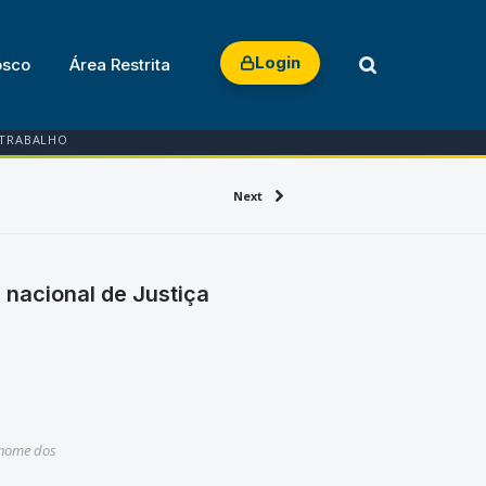
Login
osco
Área Restrita
 TRABALHO
Next
 nacional de Justiça
 nome dos