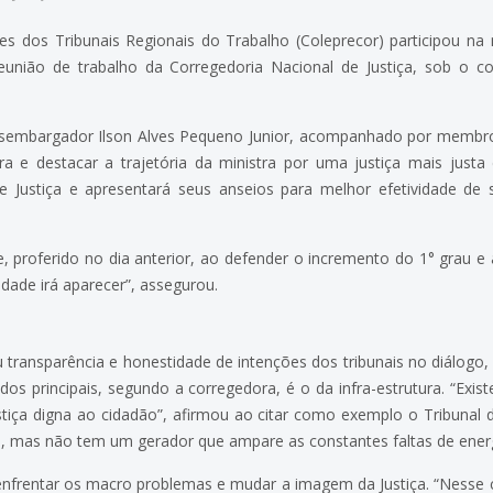
s dos Tribunais Regionais do Trabalho (Coleprecor) participou na 
a reunião de trabalho da Corregedoria Nacional de Justiça, sob 
esembargador Ilson Alves Pequeno Junior, acompanhado por membro
a e destacar a trajetória da ministra por uma justiça mais justa 
de Justiça e apresentará seus anseios para melhor efetividade d
 proferido no dia anterior, ao defender o incremento do 1° grau e a
idade irá aparecer”, assegurou.
u transparência e honestidade de intenções dos tribunais no diálogo,
dos principais, segundo a corregedora, é o da infra-estrutura. “Exist
stiça digna ao cidadão”, afirmou ao citar como exemplo o Tribunal 
o, mas não tem um gerador que ampare as constantes faltas de energi
 enfrentar os macro problemas e mudar a imagem da Justiça. “Nesse 