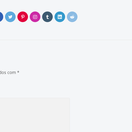
0
ados com
*