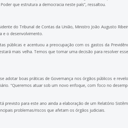
oder que estrutura a democracia neste país”, ressaltou.
esidente do Tribunal de Contas da União, Ministro João Augusto Ribe
a e o desenvolvimento.
as públicas e acentuou a preocupação com os gastos da Previdênc
estará mais velha. Temos que tomar uma decisão para resolver esse
 se adotar boas práticas de Governança nos órgãos públicos e rev
iciário. “Queremos atuar sob um novo enfoque, com foco no desemp
 previsto para este ano ainda a elaboração de um Relatório Sistêmic
rincipais problemas/riscos que afetam os órgãos judiciais.