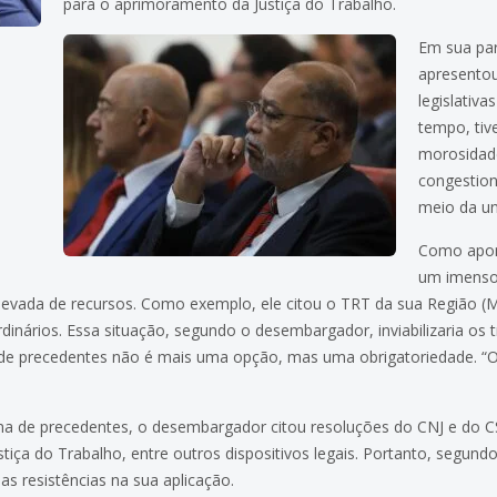
para o aprimoramento da Justiça do Trabalho.
Em sua par
apresentou
legislativa
tempo, tiv
morosidade
congestion
meio da un
Como apont
um imenso
levada de recursos. Como exemplo, ele citou o TRT da sua Região (MG
rdinários. Essa situação, segundo o desembargador, inviabilizaria os
 de precedentes não é mais uma opção, mas uma obrigatoriedade. “O
 de precedentes, o desembargador citou resoluções do CNJ e do CSJ
tiça do Trabalho, entre outros dispositivos legais. Portanto, segund
as resistências na sua aplicação.