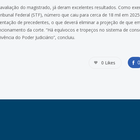
 avaliação do magistrado, já deram excelentes resultados. Como exe
ibunal Federal (STF), número que caiu para cerca de 18 mil em 202
ntação de precedentes, o que deverá eliminar a projeção de que em
funcionamento da corte. “Há equívocos e tropeços no sistema de con
vência do Poder Judiciário”, concluiu.
0
Likes