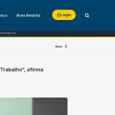
Login
osco
Área Restrita
 TRABALHO
Next
 Trabalho”, afirma