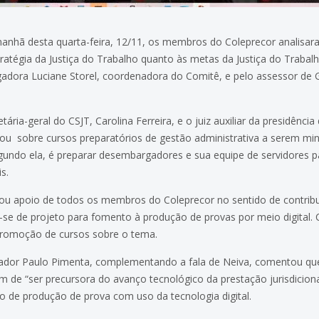
 manhã desta quarta-feira, 12/11, os membros do Coleprecor analisa
ratégia da Justiça do Trabalho quanto às metas da Justiça do Trabal
adora Luciane Storel, coordenadora do Comitê, e pelo assessor de 
ria-geral do CSJT, Carolina Ferreira, e o juiz auxiliar da presidência
mou sobre cursos preparatórios de gestão administrativa a serem mi
segundo ela, é preparar desembargadores e sua equipe de servidores 
s.
citou apoio de todos os membros do Coleprecor no sentido de contri
se de projeto para fomento à produção de provas por meio digital. C
promoção de cursos sobre o tema.
ador Paulo Pimenta, complementando a fala de Neiva, comentou que
de “ser precursora do avanço tecnológico da prestação jurisdicional
po de produção de prova com uso da tecnologia digital.