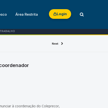
Login
osco
Área Restrita
 TRABALHO
Next
e-coordenador
nunciar à coordenação do Coleprecor,