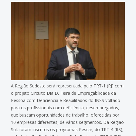
A Região Sudeste será representada pelo TRT-1 (RJ) com
o projeto Circuito Dia D, Feira de Empregabilidade da
Pessoa com Deficiência e Reabilitados do INSS voltado
para os profissionais com deficiência, desempregados,
que buscam oportunidades de trabalho, oferecidas por
10 empresas diferentes, de vários segmentos. Da Região
Sul, foram inscritos os programas Pescar, do TRT-4 (RS),