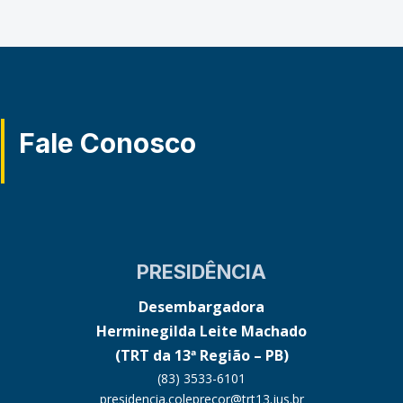
Fale Conosco
PRESIDÊNCIA
Desembargadora
Herminegilda Leite Machado
(TRT da 13ª Região – PB)
(83) 3533-6101
presidencia.coleprecor@trt13.jus.br