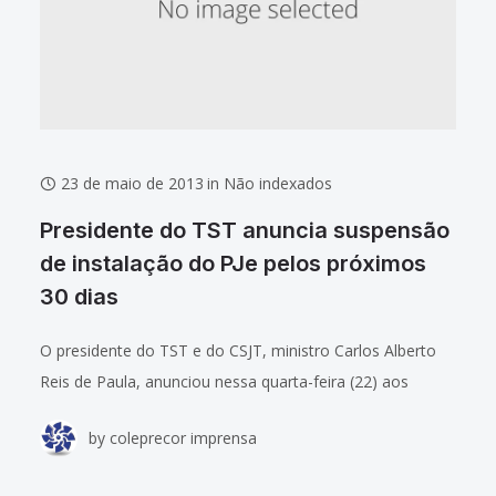
23 de maio de 2013
in
Não indexados
Presidente do TST anuncia suspensão
de instalação do PJe pelos próximos
30 dias
O presidente do TST e do CSJT, ministro Carlos Alberto
Reis de Paula, anunciou nessa quarta-feira (22) aos
presidentes e corregedores dos TRTs reunidos no
by
coleprecor imprensa
Coleprecor a suspensão por 30