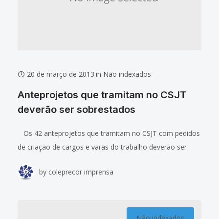
20 de março de 2013
in
Não indexados
Anteprojetos que tramitam no CSJT
deverão ser sobrestados
Os 42 anteprojetos que tramitam no CSJT com pedidos
de criação de cargos e varas do trabalho deverão ser
sobrestados, como resultado das conversas mantidas
by
coleprecor imprensa
nessa terça-feira (19.03) durante
Não indexados