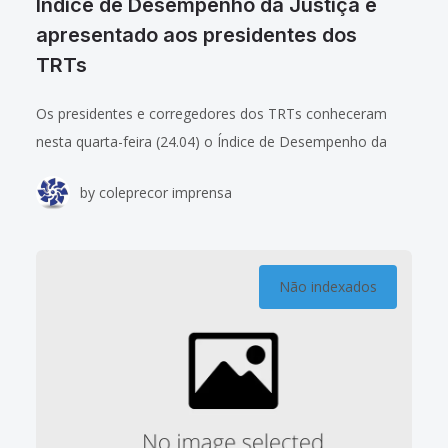
Índice de Desempenho da Justiça é
apresentado aos presidentes dos
TRTs
Os presidentes e corregedores dos TRTs conheceram
nesta quarta-feira (24.04) o Índice de Desempenho da
Justiça (IDJus) utilizado pela Revista Instituto Brasiliense
by
coleprecor imprensa
de Direito Público para, anualmente, publicar um ranking
Não indexados