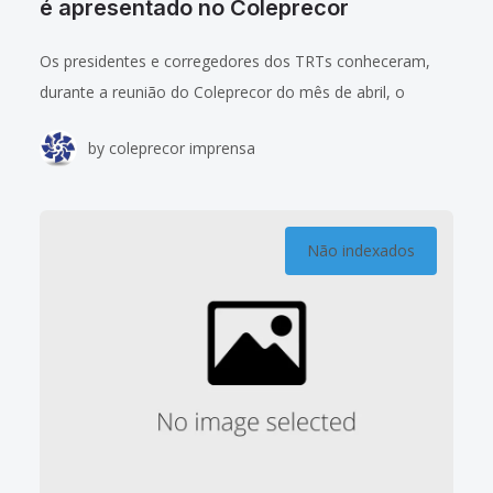
é apresentado no Coleprecor
Os presidentes e corregedores dos TRTs conheceram,
durante a reunião do Coleprecor do mês de abril, o
projeto de um sistema de coleta automática de
by
coleprecor imprensa
indicadores judiciais e administrativo. Trata-se
Não indexados