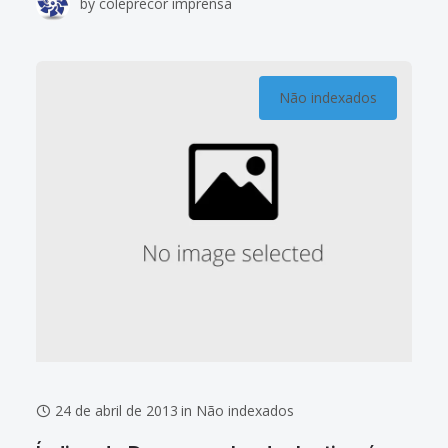
by
coleprecor imprensa
projetos a serem implementados neste ano. As
comissões
Não indexados
24 de abril de 2013
in
Não indexados