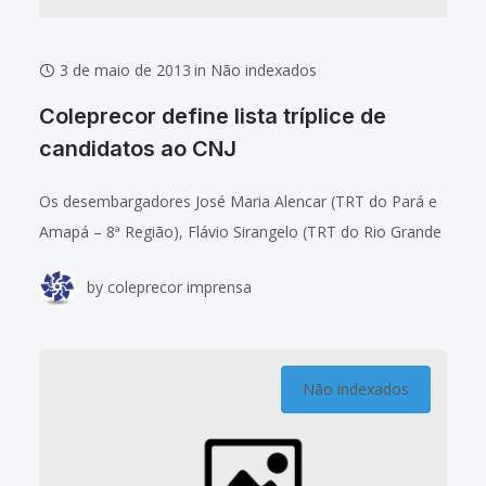
3 de maio de 2013
in
Não indexados
Coleprecor define lista tríplice de
candidatos ao CNJ
Os desembargadores José Maria Alencar (TRT do Pará e
Amapá – 8ª Região), Flávio Sirangelo (TRT do Rio Grande
do Sul – 4ª Região) e Renato Buratto (TRT de Campinas
by
coleprecor imprensa
Não indexados