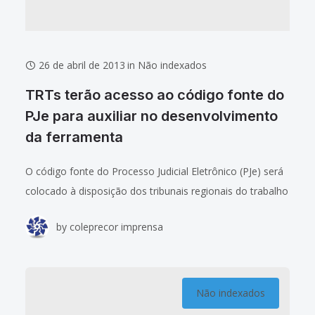
26 de abril de 2013
in
Não indexados
TRTs terão acesso ao código fonte do
PJe para auxiliar no desenvolvimento
da ferramenta
O código fonte do Processo Judicial Eletrônico (PJe) será
colocado à disposição dos tribunais regionais do trabalho
para que possam contribuir no desenvolvimento de
by
coleprecor imprensa
operacionalidades da nova ferramenta. A informação
Não indexados