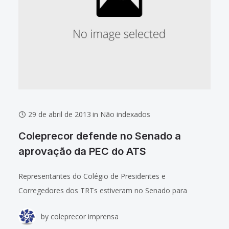
29 de abril de 2013
in
Não indexados
Coleprecor defende no Senado a
aprovação da PEC do ATS
Representantes do Colégio de Presidentes e
Corregedores dos TRTs estiveram no Senado para
prestar esclarecimentos sobre as propostas de emendas
by
coleprecor imprensa
constitucionais (PECs) que visam restabelecer o Adicional