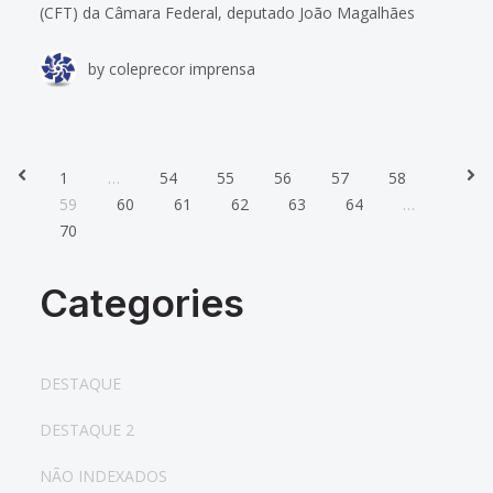
(CFT) da Câmara Federal, deputado João Magalhães
(PMDB-MG), comprometeu-se a pautar os projetos de lei
by
coleprecor imprensa
de interesse da Justiça do Trabalho tão
1
…
54
55
56
57
58
Prev
Nex
59
60
61
62
63
64
…
70
Categories
DESTAQUE
DESTAQUE 2
NÃO INDEXADOS