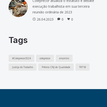
Coleprecor atualiza o estatuto e debate
execução trabalhista em sua terceira
reunião ordinária de 2023
26.04.2023
0
0
Tags
#Coleprecor2024
coleprecor
encontro
Justiça do Trabalho
Prêmio CNJ de Qualidade
TRT18