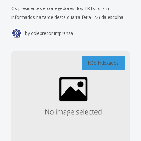
Os presidentes e corregedores dos TRTs foram
informados na tarde desta quarta-feira (22) da escolha
do desembargador Flávio Sirangelo (TRT do Rio Grande
by
coleprecor imprensa
do Sul – 4ª Região) para representar
Não indexados