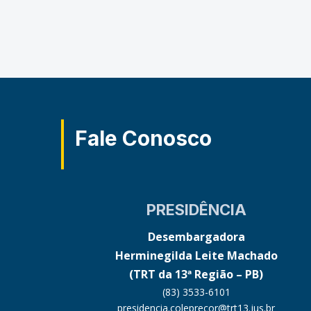
Fale Conosco
PRESIDÊNCIA
Desembargadora
Herminegilda Leite Machado
(TRT da 13ª Região – PB)
(83) 3533-6101
presidencia.coleprecor@trt13.jus.br