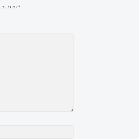
ados com
*