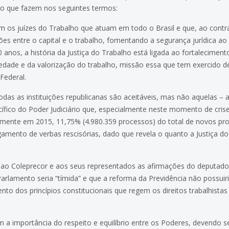
, o que fazem nos seguintes termos:
m os juízes do Trabalho que atuam em todo o Brasil e que, ao contr
ões entre o capital e o trabalho, fomentando a segurança jurídica ao g
anos, a história da Justiça do Trabalho está ligada ao fortalecimento
edade e da valorização do trabalho, missão essa que tem exercido de
 Federal.
odas as instituições republicanas são aceitáveis, mas não aquelas – 
ífico do Poder Judiciário que, especialmente neste momento de crise
omente em 2015, 11,75% (4.980.359 processos) do total de novos pro
amento de verbas rescisórias, dado que revela o quanto a Justiça d
ao Coleprecor e aos seus representados as afirmações do deputado 
rlamento seria “tímida” e que a reforma da Previdência não possuir
 dos princípios constitucionais que regem os direitos trabalhistas 
 a importância do respeito e equilíbrio entre os Poderes, devendo s