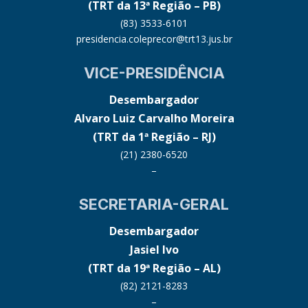
(TRT da 13ª Região – PB)
(83) 3533-6101
presidencia.coleprecor@trt13.jus.br
VICE-PRESIDÊNCIA
Desembargador
Alvaro Luiz Carvalho Moreira
(TRT da 1ª Região – RJ)
(21) 2380-6520
–
SECRETARIA-GERAL
Desembargador
Jasiel Ivo
(TRT da 19ª Região – AL)
(82) 2121-8283
–