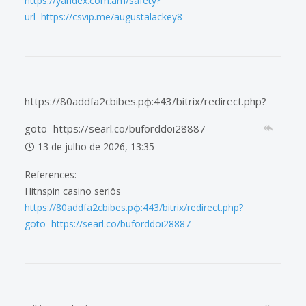
https://yandex.com.am/safety?
url=https://csvip.me/augustalackey8
https://80addfa2cbibes.рф:443/bitrix/redirect.php?
goto=https://searl.co/buforddoi28887
13 de julho de 2026, 13:35
References:
Hitnspin casino seriös
https://80addfa2cbibes.рф:443/bitrix/redirect.php?
goto=https://searl.co/buforddoi28887