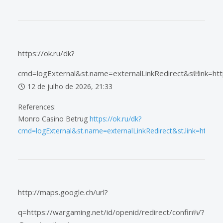
https://ok.ru/dk?
cmd=logExternal&st.name=externalLinkRedirect&st.link=h
12 de julho de 2026, 21:33
References:
Monro Casino Betrug
https://ok.ru/dk?
cmd=logExternal&st.name=externalLinkRedirect&st.link=https:
http://maps.google.ch/url?
q=https://wargaming.net/id/openid/redirect/confirm/?