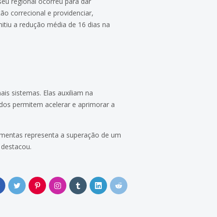
u regional ocorreu para dar
ão correcional e providenciar,
itiu a redução média de 16 dias na
s sistemas. Elas auxiliam na
tados permitem acelerar e aprimorar a
amentas representa a superação de um
 destacou.
0