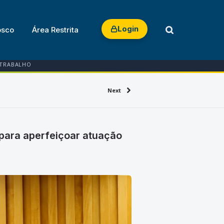
Login
osco
Área Restrita
 TRABALHO
Next
 para aperfeiçoar atuação