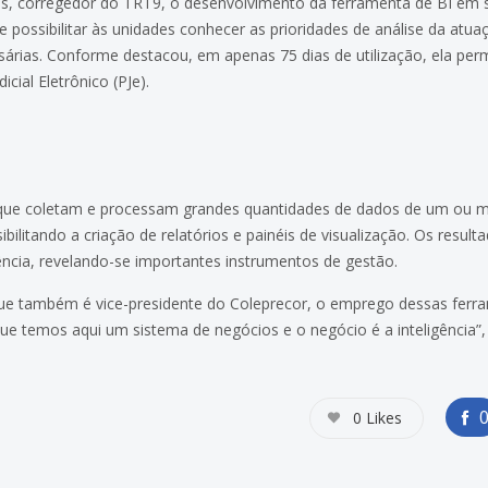
 corregedor do TRT9, o desenvolvimento da ferramenta de BI em se
 possibilitar às unidades conhecer as prioridades de análise da atuaç
rias. Conforme destacou, em apenas 75 dias de utilização, ela perm
cial Eletrônico (PJe).
que coletam e processam grandes quantidades de dados de um ou mai
bilitando a criação de relatórios e painéis de visualização. Os resul
ncia, revelando-se importantes instrumentos de gestão.
e também é vice-presidente do Coleprecor, o emprego dessas ferr
que temos aqui um sistema de negócios e o negócio é a inteligência”,
0
Likes