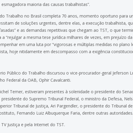
a esmagadora maioria das causas trabalhistas”.
do Trabalho no Brasil completa 70 anos, momento oportuno para uma 
sitam de soluções urgentes, dentre elas, a execução trabalhista, q
defasadas” e as demandas repetitivas que chegam ao TST, o que termi
ca a “rejulgar a mesma tese jurídica milhares de vezes, em prejuízo d
empenhar em uma luta por “vigorosas e múltiplas medidas no plano le
lhista, hoje nitidamente em descompasso com a exigência constitucio
io Público do Trabalho discursou o vice-procurador-geral Jeferson 
ho Federal da OAB, Ophir Cavalcanti.
ichel Temer, estiveram presentes à solenidade o presidente do Sena
o presidente do Supremo Tribunal Federal, o ministro da Defesa, Nel
erior Tribunal de Justiça, Ari Pargendler, o presidente do Tribunal 
stituto, Fernando Luiz Albuquerque Faria, dentre outras autoridades
 TV Justiça e pela Internet do TST.