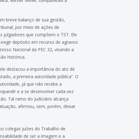
blica, Michel Temer, compareceu à
 um breve balanço de sua gestão,
Tribunal, por meio de ações de
ãos julgadores que compõem o TST. Ele
 exigir depósito em recurso de agravos
resso Nacional da PEC 32, visando a
ão histórica.
ele destacou a importância do ato de
tado, a primeira autoridade pública”. O
autoridade, já que não recebe a
 expandir e a se desenvolver cada vez
ão. Tal ramo do Judiciário alcança
 atuação, afirmou, sem, porém, deixar
os colegas juízes do Trabalho de
nsabilidade de ser a imagem e a