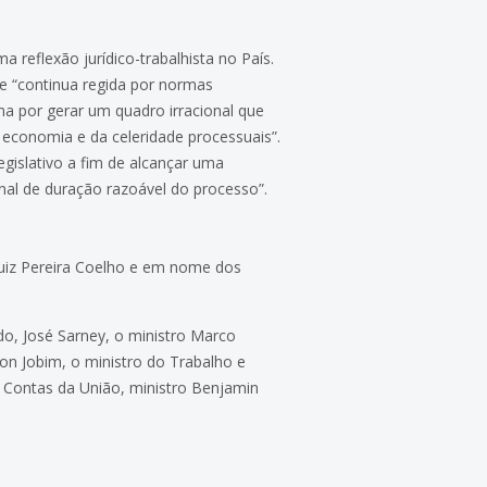
reflexão jurídico-trabalhista no País.
ue “continua regida por normas
na por gerar um quadro irracional que
a economia e da celeridade processuais”.
gislativo a fim de alcançar uma
nal de duração razoável do processo”.
Luiz Pereira Coelho e em nome dos
do, José Sarney, o ministro Marco
son Jobim, o ministro do Trabalho e
de Contas da União, ministro Benjamin
.