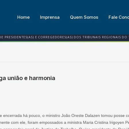
Home
Imprensa
Quem Somos
Fale Con
DE PRESIDENTES(AS) E CORREGEDORES(AS) DOS TRIBUNAIS REGIONAIS DO
ga união e harmonia
ene encerrada há pouco, o ministro João Oreste Dalazen tomou posse c
mente com ele, foram empossados a ministra Maria Cristina Irigoyen Pe