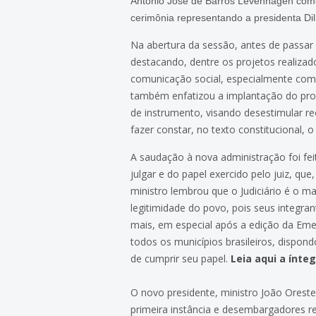
Antônio José de Barros Levenhagen como 
cerimônia representando a presidenta Di
Na abertura da sessão, antes de passar
destacando, dentre os projetos realizado
comunicação social, especialmente com 
também enfatizou a implantação do proc
de instrumento, visando desestimular 
fazer constar, no texto constitucional, 
A saudação à nova administração foi fe
julgar e do papel exercido pelo juiz, qu
ministro lembrou que o Judiciário é o ma
legitimidade do povo, pois seus integran
mais, em especial após a edição da Emen
todos os municípios brasileiros, dispon
de cumprir seu papel.
Leia aqui a ínte
O novo presidente, ministro João Oreste
primeira instância e desembargadores r