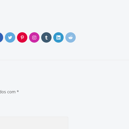
0
ados com
*