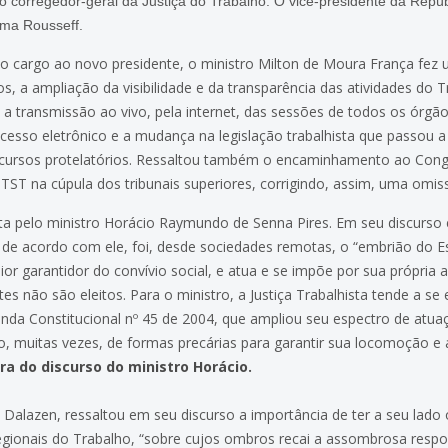
corregedor-geral da Justiça do Trabalho. O vice-presidente da Repú
lma Rousseff.
 o cargo ao novo presidente, o ministro Milton de Moura França fez
s, a ampliação da visibilidade e da transparência das atividades do 
a transmissão ao vivo, pela internet, das sessões de todos os órg
esso eletrônico e a mudança na legislação trabalhista que passou a
recursos protelatórios. Ressaltou também o encaminhamento ao Cong
o TST na cúpula dos tribunais superiores, corrigindo, assim, uma omiss
ita pelo ministro Horácio Raymundo de Senna Pires. Em seu discurso 
e, de acordo com ele, foi, desde sociedades remotas, o “embrião do Es
ior garantidor do convívio social, e atua e se impõe por sua própria 
tes não são eleitos. Para o ministro, a Justiça Trabalhista tende a se
da Constitucional nº 45 de 2004, que ampliou seu espectro de atuaç
do, muitas vezes, de formas precárias para garantir sua locomoção e
gra do discurso do ministro Horácio.
 Dalazen, ressaltou em seu discurso a importância de ter a seu lado 
egionais do Trabalho, “sobre cujos ombros recai a assombrosa respo