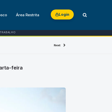
Login
osco
Área Restrita
 TRABALHO
Next
arta-feira