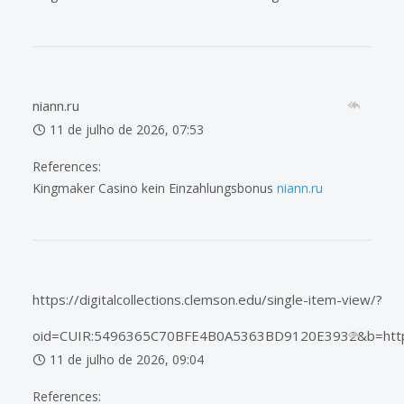
niann.ru
11 de julho de 2026, 07:53
References:
Kingmaker Casino kein Einzahlungsbonus
niann.ru
https://digitalcollections.clemson.edu/single-item-view/?
oid=CUIR:5496365C70BFE4B0A5363BD9120E3932&b=https:/
11 de julho de 2026, 09:04
References: