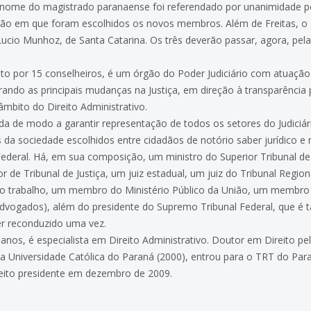
O nome do magistrado paranaense foi referendado por unanimidade pe
são em que foram escolhidos os novos membros. Além de Freitas, o T
 Lucio Munhoz, de Santa Catarina. Os três deverão passar, agora, pel
to por 15 conselheiros, é um órgão do Poder Judiciário com atuação 
rando as principais mudanças na Justiça, em direção à transparência 
mbito do Direito Administrativo.
 de modo a garantir representação de todos os setores do Judiciário
da sociedade escolhidos entre cidadãos de notório saber jurídico e 
eral. Há, em sua composição, um ministro do Superior Tribunal de J
e Tribunal de Justiça, um juiz estadual, um juiz do Tribunal Regiona
 do trabalho, um membro do Ministério Público da União, um membro d
dvogados), além do presidente do Supremo Tribunal Federal, que é
er reconduzido uma vez.
 anos, é especialista em Direito Administrativo. Doutor em Direito p
ícia Universidade Católica do Paraná (2000), entrou para o TRT do P
eleito presidente em dezembro de 2009.