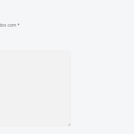
ados com
*