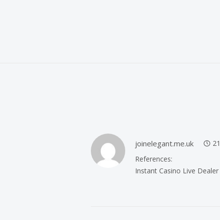
joinelegant.me.uk
21
References:
Instant Casino Live Dealer