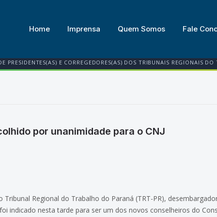
Home
Imprensa
Quem Somos
Fale Con
DE PRESIDENTES(AS) E CORREGEDORES(AS) DOS TRIBUNAIS REGIONAIS DO
colhido por unanimidade para o CNJ
o Tribunal Regional do Trabalho do Paraná (TRT-PR), desembargador
foi indicado nesta tarde para ser um dos novos conselheiros do Cons