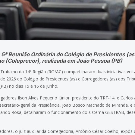
 5ª Reunião Ordinária do Colégio de Presidentes (as
ho (Coleprecor), realizada em João Pessoa (PB)
 Trabalho da 14ª Região (RO/AC) compartilharam duas iniciativas vo
a de 2026 do Colégio de Presidentes (as) e Corregedores (as) dos Tri
(PB) no dias 15 e 16 de junho.
adores Ilson Alves Pequeno Júnior, presidente do TRT-14, e Carlos
secretário-geral da Presidência, João Bosco Machado de Miranda, e 
mando Rosa, detalharam o funcionamento do sistema GESTRAB, des
dores, o juiz auxiliar da Corregedoria, Antônio César Coelho, expôs 