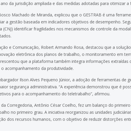
ano da jurisdição ampliada e das medidas adotadas para otimizar a f
o Bosco Machado de Miranda, explicou que o GESTRAB é uma ferrame
iar a gestão baseada em indicadores objetivos de desempenho. Segu
ça (CNJ) identificar fragilidades nos mecanismos de controle da mod
tados.
rmação e Comunicação, Robert Armando Rosa, destacou que a solução
novação eletrônica dos planos de trabalho, o monitoramento em te
crescentou que a plataforma também integra informações extraídas d
ra o acompanhamento da produtividade.
bargador Ilson Alves Pequeno Júnior, a adoção de ferramentas de g
ior segurança administrativa. “A experiência demonstrou que é possív
bjetivos para o acompanhamento do teletrabalho”, afirmou.
r da Corregedoria, Antônio César Coelho, fez um balanço do primeir
balho no primeiro grau. A iniciativa reorganizou as unidades judiciária
o dos recursos humanos, com o objetivo de reduzir distorções entre