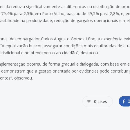
ida reduziu significativamente as diferenças na distribuição de pr
de 79,4% para 2,5%; em Porto Velho, passou de 49,5% para 2,8%; e, 
isibilidade na produtividade, redução de gargalos operacionais e me
gional, desembargador Carlos Augusto Gomes Lôbo, a experiência ev
. “A equalização buscou assegurar condições mais equilibradas de atu
urisdicional e no atendimento ao cidadão”, destacou.
mplementação ocorreu de forma gradual e dialogada, com base em es
os demonstram que a gestão orientada por evidências pode contribui
ientes”, observou.
0
Likes