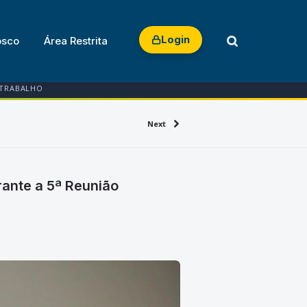
Login
osco
Área Restrita
 TRABALHO
Next
rante a 5ª Reunião