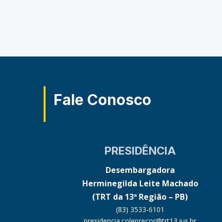
Fale Conosco
PRESIDÊNCIA
Desembargadora
Herminegilda Leite Machado
(TRT da 13ª Região – PB)
(83) 3533-6101
presidencia.coleprecor@trt13.jus.br