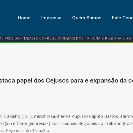
Home
Imprensa
Quem Somos
Fale Con
DE PRESIDENTES(AS) E CORREGEDORES(AS) DOS TRIBUNAIS REGIONAIS DO
staca papel dos Cejuscs para e expansão da co
do Trabalho (TST), ministro Guilherme Augusto Caputo Bastos, afirmou
tes(as) e Corregedores(as) dos Tribunais Regionais do Trabalho (Col
is Regionais do Trabalho.