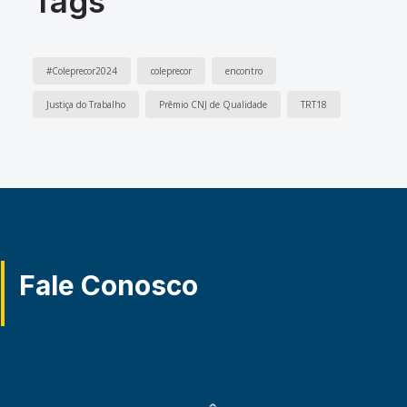
Tags
#Coleprecor2024
coleprecor
encontro
Justiça do Trabalho
Prêmio CNJ de Qualidade
TRT18
Fale Conosco