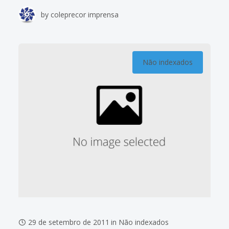
Presidentes e Corregedores dos Tribunais Regionais do
by
coleprecor imprensa
Trabalho
Não indexados
29 de setembro de 2011
in
Não indexados