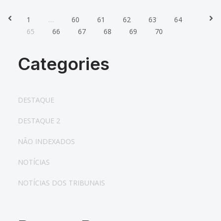
1
…
60
61
62
63
64
Prev
Nex
65
66
67
68
69
70
Categories
DESTAQUE
DESTAQUE 2
NÃO INDEXADOS
NOTÍCIAS
NOTÍCIAS DOS TRIBUNAIS