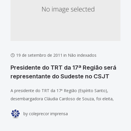
19 de setembro de 2011
in
Não indexados
Presidente do TRT da 17ª Região será
representante do Sudeste no CSJT
A presidente do TRT da 17ª Região (Espírito Santo),
desembargadora Cláudia Cardoso de Souza, foi eleita,
por aclamação, representante da Região Sudeste no
by
coleprecor imprensa
Conselho Superior da Justiça do Trabalho (CSJT).