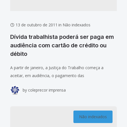
13 de outubro de 2011
in
Não indexados
Dívida trabalhista poderá ser paga em
audiência com cartão de crédito ou
débito
A partir de janeiro, a Justiça do Trabalho começa a
aceitar, em audiência, o pagamento das
condenações com cartão de crédito ou débito. A
by
coleprecor imprensa
experiência iniciará no Pará, Amapá e Goiás,
Não indexados