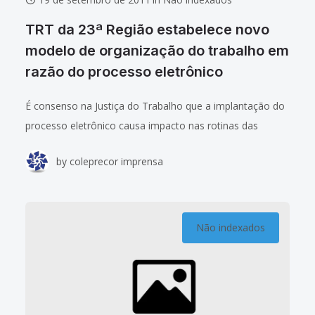
TRT da 23ª Região estabelece novo
modelo de organização do trabalho em
razão do processo eletrônico
É consenso na Justiça do Trabalho que a implantação do
processo eletrônico causa impacto nas rotinas das
unidades judiciárias. Diante da nova realidade – e para
by
coleprecor imprensa
fazer a transição da
Não indexados