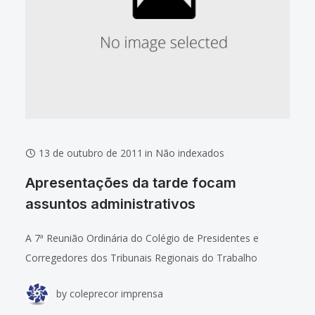
13 de outubro de 2011
in
Não indexados
Apresentações da tarde focam
assuntos administrativos
A 7ª Reunião Ordinária do Colégio de Presidentes e
Corregedores dos Tribunais Regionais do Trabalho
(Coleprecor) teve no turno da tarde uma série de
by
coleprecor imprensa
apresentações sobre assuntos administrativos dos TRTs.