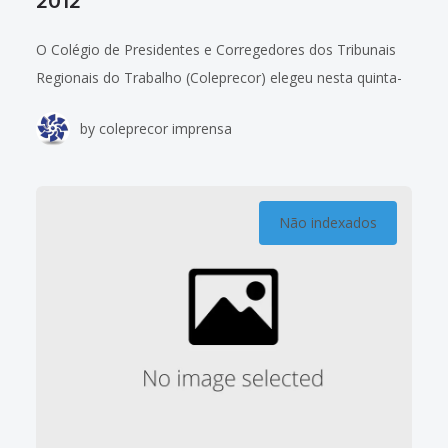
2012
O Colégio de Presidentes e Corregedores dos Tribunais
Regionais do Trabalho (Coleprecor) elegeu nesta quinta-
feira (13/10), por aclamação, a Coordenação da entidade
by
coleprecor imprensa
para 2012. O coordenador será o presidente do
Não indexados