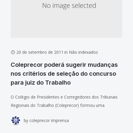
20 de setembro de 2011
in
Não indexados
Coleprecor poderá sugerir mudanças
nos critérios de seleção do concurso
para juiz do Trabalho
O Colégio de Presidentes e Corregedores dos Tribunais
Regionais do Trabalho (Coleprecor) formou uma
comissão para discutir os critérios de seleção do
by
coleprecor imprensa
concurso para juiz do Trabalho. A definição ocorreu