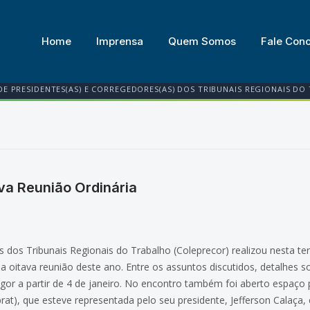
Home
Imprensa
Quem Somos
Fale Con
DE PRESIDENTES(AS) E CORREGEDORES(AS) DOS TRIBUNAIS REGIONAIS DO
ava Reunião Ordinária
 dos Tribunais Regionais do Trabalho (Coleprecor) realizou nesta terç
 a oitava reunião deste ano. Entre os assuntos discutidos, detalhes 
igor a partir de 4 de janeiro. No encontro também foi aberto espaç
brat), que esteve representada pelo seu presidente, Jefferson Calaça