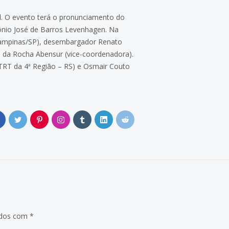
al. O evento terá o pronunciamento do
tônio José de Barros Levenhagen. Na
(Campinas/SP), desembargador Renato
a da Rocha Abensur (vice-coordenadora).
 TRT da 4ª Região – RS) e Osmair Couto
0
ados com
*