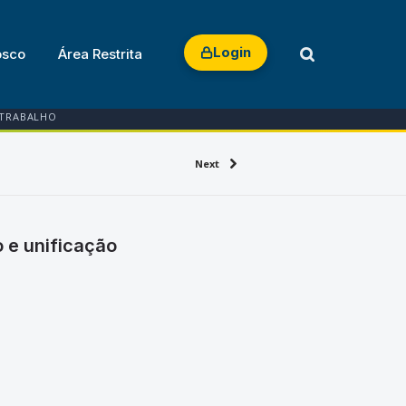
Login
osco
Área Restrita
 TRABALHO
Next
 e unificação