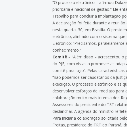
“O processo eletrônico – afirmou Dalaz
prioritária e nacional de gestão.” Ele 
Trabalho para concluir a implantação po
A declaração foi feita durante a reuniã
nesta quarta, 30, em Brasília. O preside
eletrônico, alinhado com o sistema que 
Eletrônico: “Precisamos, paralelamente
conhecimento.”
Comitê
– “Além disso – acrescentou o p
do PJE, com vistas a promover as adapt
comitê para logo”. Pelas características
“não podemos ser caudatários da Justiç
execução. O processo eletrônico e as q
desenvolver esforços de imediato para 
colaboração muito mais intensa dos Reg
Assessores do presidente do TST relata
deslanchar. A agenda do ministro refle
Para iniciar a colaboração solicitada 
Freitas, presidente do TRT do Paraná,