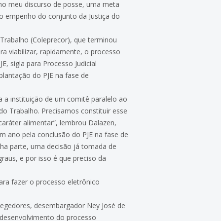
e no meu discurso de posse, uma meta
e o empenho do conjunto da Justiça do
 Trabalho (Coleprecor), que terminou
ra viabilizar, rapidamente, o processo
, sigla para Processo Judicial
plantação do PJE na fase de
a a instituição de um comitê paralelo ao
do Trabalho. Precisamos constituir esse
 caráter alimentar”, lembrou Dalazen,
m ano pela conclusão do PJE na fase de
nha parte, uma decisão já tomada de
aus, e por isso é que preciso da
ra fazer o processo eletrônico
orregedores, desembargador Ney José de
e desenvolvimento do processo