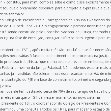
en – constitui, para mim, como se sabe e como disse explicitament
enfatizou que o orçamento disponível para o projeto é expressivo e qu
deria ser maior.
o do Colégio de Presidentes e Corregedores de Tribunais Regionais do
nte do TST pediu aos 24 TRTs engajamento e parceria institucional pa
está sendo construído pelo Conselho Nacional de Justiça, chamado PJE
 ao PJE na fase de execução, conjugar esforços com urgência para im
residente do TST -, após muita reflexão concluí que se faz necessári
ações necessárias à fase de conhecimento dos processos na Justiça 
 do processo trabalhista, “que clama pela natureza nele embutida, de
a Federal e mesmo da Justiça Estadual. Não podemos esperar mais u
uantias já investidas não toleram mais esse retardamento. Há, de mi
a implantação do PJE em fase de conhecimento, primeiro e segundo gr
ionais.”
ram que ele tem destinado cerca de 70% de seu tempo de trabalho pa
te a relevância que o TST dá, nesse momento, ao novo sistema.
pelo presidente do TST, o coordenador do Colégio de Presidentes e C
 determinou uma consulta a todos os TRTs, para mapear o estágio d