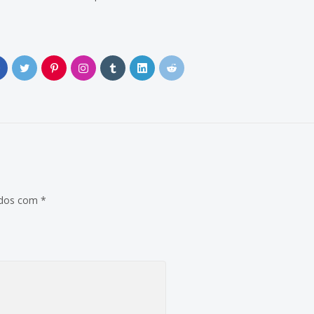
)
0
ados com
*