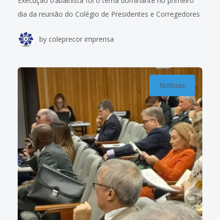
Execução trabalhista foi o tema dominante no primeiro
dia da reunião do Colégio de Presidentes e Corregedores
dos Tribunais Regionais do Trabalho (Coleprecor), nesta
by
coleprecor imprensa
terça, 26, no Tribunal Superior do
Notícias