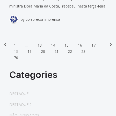
ministra Dora Maria da Costa, recebeu, nesta terça-feira
(21), o manifesto “Carta de Brasília”, entregue pela
by
coleprecor imprensa
presidente do Colégio de Presidentes e
1
…
13
14
15
16
17
Prev
Nex
18
19
20
21
22
23
…
70
Categories
DESTAQUE
DESTAQUE 2
NÃO INDEXADOS