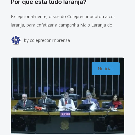
Por que está tudo laranja?
Excepcionalmente, o site do Coleprecor adotou a cor
laranja, para enfatizar a campanha Maio Laranja de
combate ao abuso e à exploração sexual de crianças e
by
coleprecor imprensa
adolescentes. A ação é
Notícias