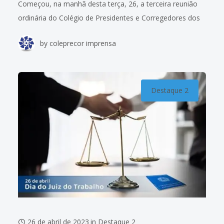
Começou, na manhã desta terça, 26, a terceira reunião
ordinária do Colégio de Presidentes e Corregedores dos
Tribunais Regionais do Trabalho (Coleprecor) de 2023,
by
coleprecor imprensa
com a discussão de atualizações no
Destaque 2
26 de abril de 2023
in
Destaque 2