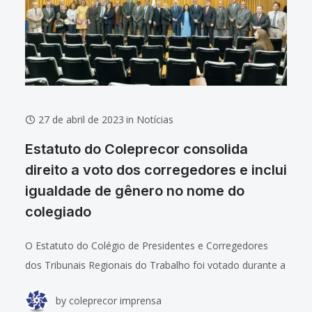
27 de abril de 2023
in
Notícias
Estatuto do Coleprecor consolida
direito a voto dos corregedores e inclui
igualdade de gênero no nome do
colegiado
O Estatuto do Colégio de Presidentes e Corregedores
dos Tribunais Regionais do Trabalho foi votado durante a
terceira reunião ordinária de 2023 do colegiado, nesta
by
coleprecor imprensa
semana, na sede do Tribunal