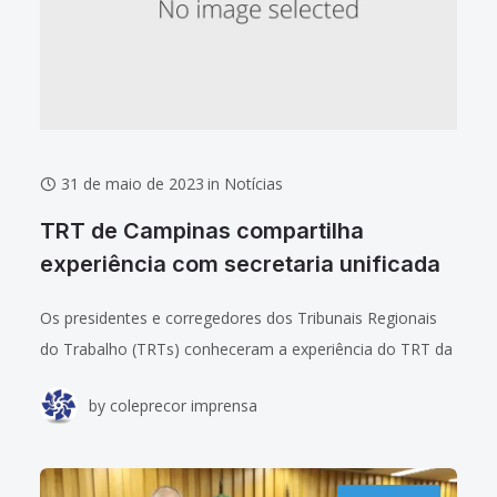
31 de maio de 2023
in
Notícias
TRT de Campinas compartilha
experiência com secretaria unificada
Os presidentes e corregedores dos Tribunais Regionais
do Trabalho (TRTs) conheceram a experiência do TRT da
15ª Região (Campinas) com a secretaria única autorizada
by
coleprecor imprensa
pela Resolução 296 do CSJT (artigo