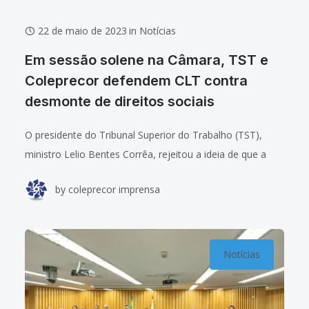
22 de maio de 2023
in
Notícias
Em sessão solene na Câmara, TST e
Coleprecor defendem CLT contra
desmonte de direitos sociais
O presidente do Tribunal Superior do Trabalho (TST),
ministro Lelio Bentes Corrêa, rejeitou a ideia de que a
legislação trabalhista seria excessivamente protetiva ou
by
coleprecor imprensa
paternalista, e defendeu a Consolidação das
Notícias