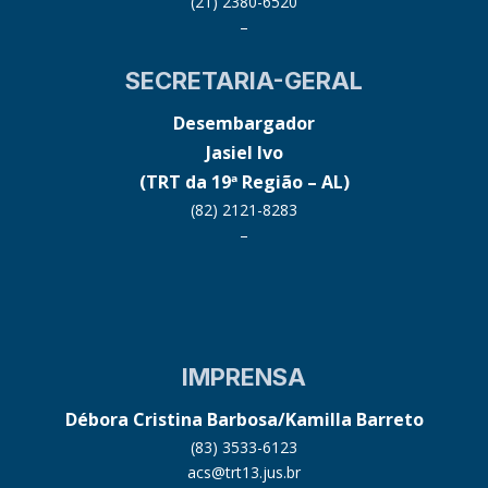
(21) 2380-6520
–
SECRETARIA-GERAL
Desembargador
Jasiel Ivo
(TRT da 19ª Região – AL)
(82) 2121-8283
–
IMPRENSA
Débora Cristina Barbosa/Kamilla Barreto
(83) 3533-6123
acs@trt13.jus.br