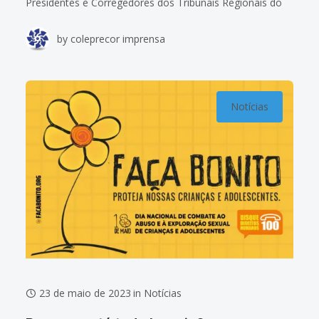
Presidentes e Corregedores dos Tribunais Regionais do
Trabalho (Coleprecor), foram eleitos, por aclamação, os
by
coleprecor imprensa
desembargadores indicados para representar as regiões
Norte,
Notícias
23 de maio de 2023
in
Notícias