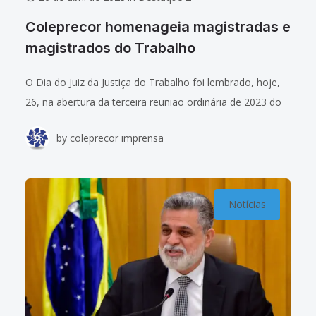
Coleprecor homenageia magistradas e
magistrados do Trabalho
O Dia do Juiz da Justiça do Trabalho foi lembrado, hoje,
26, na abertura da terceira reunião ordinária de 2023 do
Colégio de Presidentes e Corregedores dos Tribunais
by
coleprecor imprensa
Regionais do
Notícias