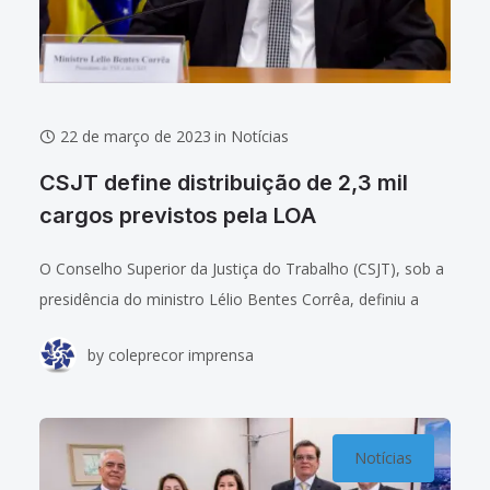
22 de março de 2023
in
Notícias
CSJT define distribuição de 2,3 mil
cargos previstos pela LOA
O Conselho Superior da Justiça do Trabalho (CSJT), sob a
presidência do ministro Lélio Bentes Corrêa, definiu a
distribuição aos Tribunais Regionais do Trabalho de 2,3
by
coleprecor imprensa
mil cargos previstos pela
Notícias