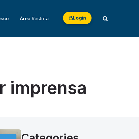
 TRABALHO
Login
osco
Área Restrita
r imprensa
Categories