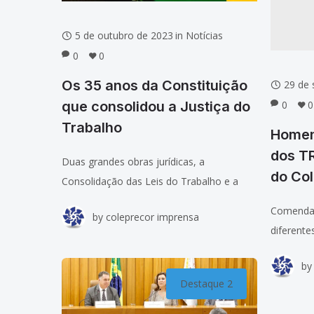
5 de outubro de 2023
in
Notícias
0
0
Os 35 anos da Constituição
29 de
0
0
que consolidou a Justiça do
Trabalho
Homen
dos T
Duas grandes obras jurídicas, a
do Co
Consolidação das Leis do Trabalho e a
Constituição Federal de 1988, ajudaram a
Comendas
by
coleprecor imprensa
definir o Brasil contemporâneo. A
diferente
segunda, que neste 5 de outubro
longo da 
completa
by
President
Destaque 2
Corregedo
Trabalho 