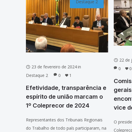
Destaque 2
22 de 
23 de fevereiro de 2024
in
0
0
Destaque 2
0
1
Comiss
Efetividade, transparência e
gerai
espírito de união marcam o
encon
1º Coleprecor de 2024
vice d
Representantes dos Tribunais Regionais
O preside
do Trabalho de todo país participaram, na
Coleprec