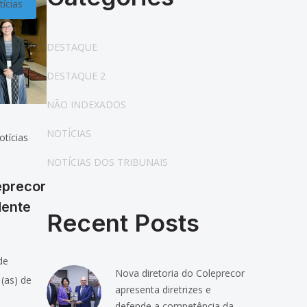
ícias
DESTAQUE
DESTAQUE 2
NÃO INDEXADOS
NOTÍCIAS
otícias
NOTÍCIAS DOS TRIBUNAIS
eprecor
dente
Recent Posts
de
Nova diretoria do Coleprecor
(as) de
apresenta diretrizes e
 o
defende a competência da