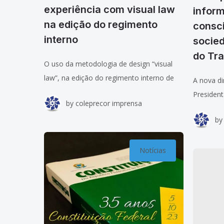
experiência com visual law
infor
na edição do regimento
consc
interno
socied
do Tr
O uso da metodologia de design “visual
law”, na edição do regimento interno de
A nova di
um tribunal, pode simplificar e
President
by
coleprecor imprensa
potencializar o uso do documento, sem
Corregedo
by
prejudicar o rigor e a
Trabalho
nesta man
Trabalho 
Notícias