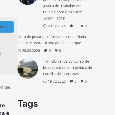
do
Justiça do Trabalho em
r da
reunião com o ministro
Edson Fachin
20.02.2026
0
0
ícias
Nota de pesar pelo falecimento de Maria
Eunice Moreira Uchôa de Albuquerque
20.02.2026
0
0
TRT-GO vence concurso de
boas práticas com política de
conflito de interesses
19.02.2026
0
0
otícias
Tags
re
ça é