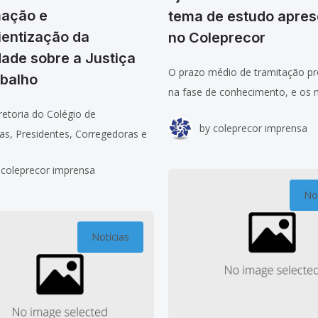
mação e
tema de estudo apre
ientização da
no Coleprecor
ade sobre a Justiça
O prazo médio de tramitação pr
abalho
na fase de conhecimento, e os
reduzi-lo, foi o tema apresentad
retoria do Colégio de
by
coleprecor imprensa
auxiliar da Presidência do TRT d
as, Presidentes, Corregedoras e
Região (PR)
res dos Tribunais Regionais do
coleprecor imprensa
 (Coleprecor) foi empossada
hã, no Tribunal Superior do
Not
(TST), em Brasília, com
Notícias