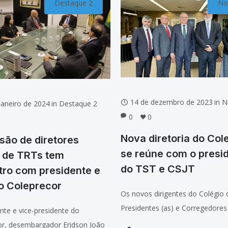
Destaque 2
Not
14 de dezembro de 2023
in
N
janeiro de 2024
in
Destaque 2
0
0
Nova diretoria do Col
ão de diretores
se reúne com o presi
s de TRTs tem
do TST e CSJT
tro com presidente e
o Coleprecor
Os novos dirigentes do Colégio 
Presidentes (as) e Corregedores 
nte e vice-presidente do
TRTs tiveram um encontro com
or, desembargador Eridson João