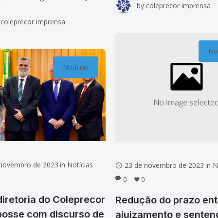
by
coleprecor imprensa
presidente do Tribunal Superior 
s Medeiros, presidente do
coleprecor imprensa
Trabalho e do Conselho Superio
Regional da 21ª Região (TRT-RN),
Justiça
gedor da 7ª Região
Not
ador Clóvis Valença Alves Filho,
Notícias
 novembro de 2023
in
Notícias
23 de novembro de 2023
in
N
0
0
iretoria do Coleprecor
Redução do prazo ent
posse com discurso de
ajuizamento e senten