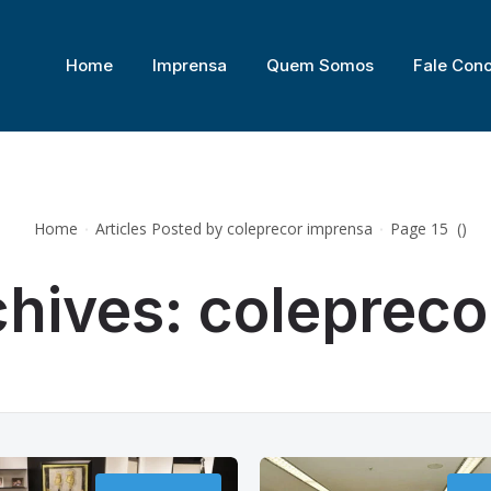
DE PRESIDENTES(AS) E CORREGEDORES(AS) DOS TRIBUNAIS REGIONAIS DO
Home
Imprensa
Quem Somos
Fale Con
Home
Articles Posted by coleprecor imprensa
Page 15
(
)
chives: colepreco