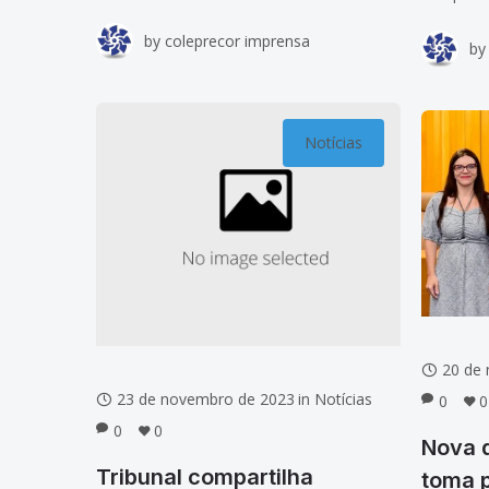
sede do Tribunal Superior do Trabalho, em
Fernande
by
coleprecor imprensa
Brasília (DF), da 1ª Reunião Ordinária do
by
Tribunal 
Colégio de Presidentes (as) e
e o corre
desembarg
Notícias
20 de
23 de novembro de 2023
in
Notícias
0
0
0
0
Nova d
Tribunal compartilha
toma 