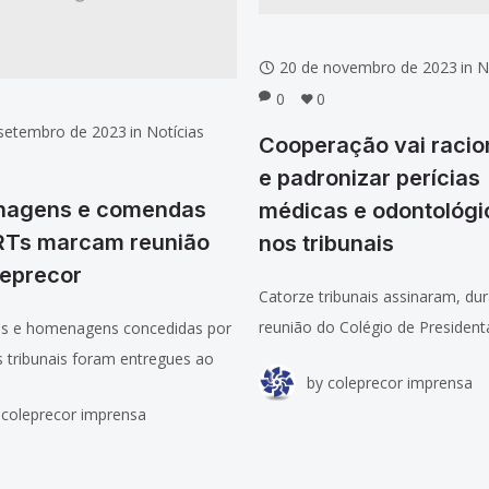
20 de novembro de 2023
in
N
0
0
 setembro de 2023
in
Notícias
Cooperação vai racio
e padronizar perícias
agens e comendas
médicas e odontológi
RTs marcam reunião
nos tribunais
leprecor
Catorze tribunais assinaram, du
reunião do Colégio de President
 e homenagens concedidas por
Presidentes, Corregedoras e Co
s tribunais foram entregues ao
by
coleprecor imprensa
dos Tribunais Regionais do Trab
reunião ordinária do Colégio de
coleprecor imprensa
(TRTs) – Coleprecor, na quarta-fe
as, Presidentes, Corregedoras e
em Brasília, acordo de coopera
res dos Tribunais Regionais do
(Coleprecor), de 26