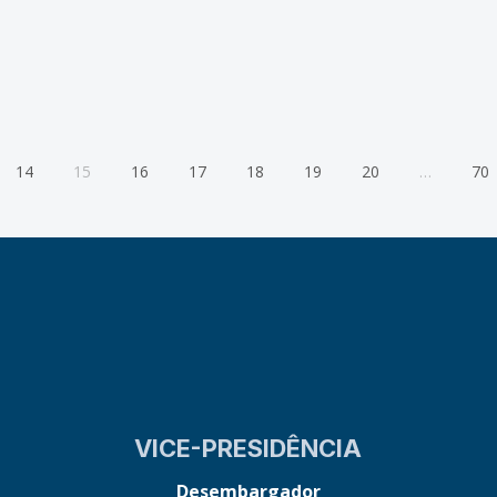
14
15
16
17
18
19
20
…
70
VICE-PRESIDÊNCIA
Desembargador